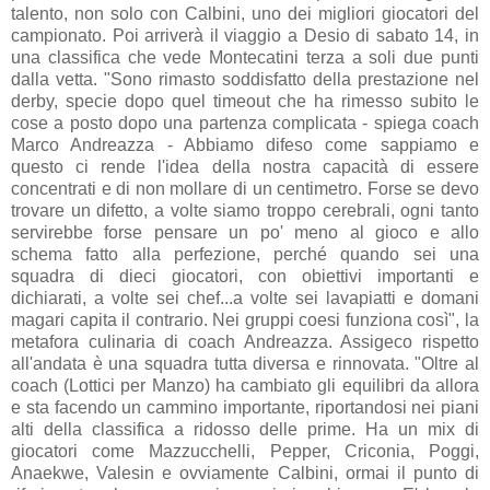
talento, non solo con Calbini, uno dei migliori giocatori del
campionato. Poi arriverà il viaggio a Desio di sabato 14, in
una classifica che vede Montecatini terza a soli due punti
dalla vetta. "Sono rimasto soddisfatto della prestazione nel
derby, specie dopo quel timeout che ha rimesso subito le
cose a posto dopo una partenza complicata - spiega coach
Marco Andreazza - Abbiamo difeso come sappiamo e
questo ci rende l'idea della nostra capacità di essere
concentrati e di non mollare di un centimetro. Forse se devo
trovare un difetto, a volte siamo troppo cerebrali, ogni tanto
servirebbe forse pensare un po' meno al gioco e allo
schema fatto alla perfezione, perché quando sei una
squadra di dieci giocatori, con obiettivi importanti e
dichiarati, a volte sei chef...a volte sei lavapiatti e domani
magari capita il contrario. Nei gruppi coesi funziona così", la
metafora culinaria di coach Andreazza. Assigeco rispetto
all'andata è una squadra tutta diversa e rinnovata. "Oltre al
coach (Lottici per Manzo) ha cambiato gli equilibri da allora
e sta facendo un cammino importante, riportandosi nei piani
alti della classifica a ridosso delle prime. Ha un mix di
giocatori come Mazzucchelli, Pepper, Criconia, Poggi,
Anaekwe, Valesin e ovviamente Calbini, ormai il punto di