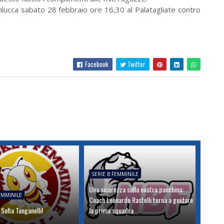
ucca sabato 28 febbraio ore 16,30 al Palatagliate contro
Facebook
Twitter
SERIE B FEMMINILE
Una sicurezza sulla nostra panchina:
FEMMINILE
Coach Leonardo Rastelli torna a guidare
Sofia Tanganelli!
la prima squadra