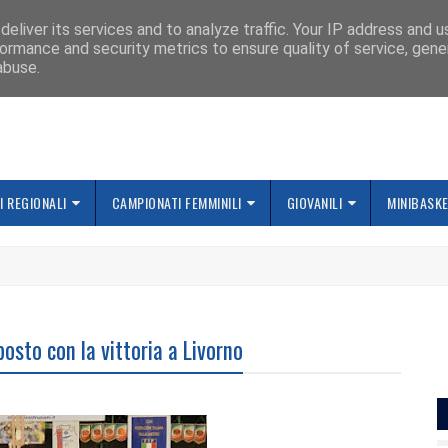
IAMO
eliver its services and to analyze traffic. Your IP address and 
ormance and security metrics to ensure quality of service, gen
abuse.
 REGIONALI
CAMPIONATI FEMMINILI
GIOVANILI
MINIBASK
osto con la vittoria a Livorno