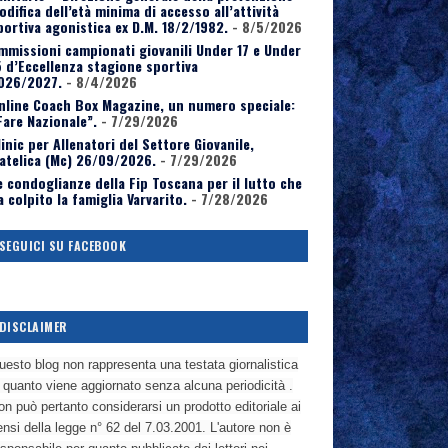
odifica dell’età minima di accesso all’attività
portiva agonistica ex D.M. 18/2/1982.
- 8/5/2026
mmissioni campionati giovanili Under 17 e Under
5 d’Eccellenza stagione sportiva
026/2027.
- 8/4/2026
nline Coach Box Magazine, un numero speciale:
Fare Nazionale”.
- 7/29/2026
linic per Allenatori del Settore Giovanile,
atelica (Mc) 26/09/2026.
- 7/29/2026
e condoglianze della Fip Toscana per il lutto che
a colpito la famiglia Varvarito.
- 7/28/2026
SEGUICI SU FACEBOOK
DISCLAIMER
uesto blog non rappresenta una testata giornalistica
n quanto viene aggiornato senza alcuna periodicità .
n può pertanto considerarsi un prodotto editoriale ai
nsi della legge n° 62 del 7.03.2001. L'autore non è