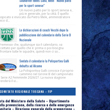
Soundreef Mens Sana, Mele: “Nuovo patto
per lo sport senese”
Un nuovo patto per lo sport senese e,
più in generale, per la città. È quello
uspicato e invocato da Pietro Mele, amministratore
ico d...
Le dichiarazioni di coach Vecchi dopo la
pubblicazione del calendario della Serie B
Nazionale
Premesso che, qualunque sia il calendario, va
ccettato per quello che è: prima o poi bisogna
frontare tutte le squadre, quindi non ci so...
Svelato il calendario la Polisportiva Galli
debutta ad Alcamo
La Polisportiva Galli conosce il proprio
cammino nel Girone B del campionato
i Serie A2 Femminile 2026/27. La nuova stagione
enderà il vi...
COMITATO REGIONALE TOSCANA – FIP
ota del Ministero della Salute – Dipartimento
ella prevenzione, della ricerca e delle emergenze
anitarie – Direzione generale della prevenzione –