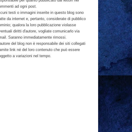
sponsabile per quanto pubblicato dai lettori nei
ommenti ad ogni post.
cuni testi o immagini inserite in questo blog sono
atte da internet e, pertanto, considerate di pubblico
ominio; qualora la loro pubblicazione violasse
entuali diritti d'autore, vogliate comunicarlo via
mail. Saranno immediatamente rimossi.
autore del blog non è responsabile dei siti collegati
ramite link né del loro contenuto che può essere
oggetto a variazioni nel tempo.