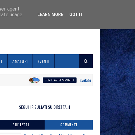
user-agent
erate usage
LEARN MORE
GOT IT
ET
AMATORI
EVENTI
Svelato il calendario la Polisportiva Galli
SERIE A2 FEMMINILE
SEGUI I RISULTATI SU DIRETTA.IT
PIU' LETTI
COMMENTI