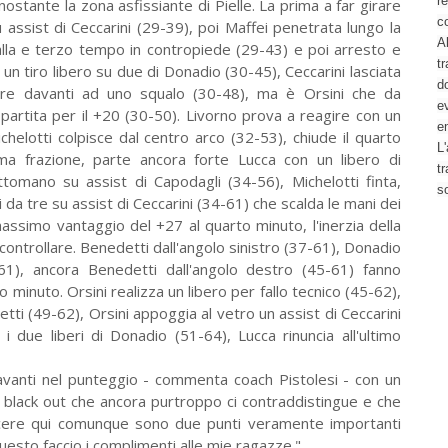
re
ostante la zona asfissiante di Pielle. La prima a far girare
c
 assist di Ceccarini (29-39), poi Maffei penetrata lungo la
Al
palla e terzo tempo in contropiede (29-43) e poi arresto e
tr
un tiro libero su due di Donadio (30-45), Ceccarini lasciata
d
are davanti ad uno squalo (30-48), ma è Orsini che da
ev
 partita per il +20 (30-50). Livorno prova a reagire con un
e
helotti colpisce dal centro arco (32-53), chiude il quarto
L'
tima frazione, parte ancora forte Lucca con un libero di
t
omano su assist di Capodagli (34-56), Michelotti finta,
s
da tre su assist di Ceccarini (34-61) che scalda le mani dei
 massimo vantaggio del +27 al quarto minuto, l'inerzia della
ontrollare. Benedetti dall'angolo sinistro (37-61), Donadio
61), ancora Benedetti dall'angolo destro (45-61) fanno
o minuto. Orsini realizza un libero per fallo tecnico (45-62),
etti (49-62), Orsini appoggia al vetro un assist di Ceccarini
 i due liberi di Donadio (51-64), Lucca rinuncia all'ultimo
avanti nel punteggio - commenta coach Pistolesi - con un
 black out che ancora purtroppo ci contraddistingue e che
 Vincere qui comunque sono due punti veramente importanti
esto faccio i complimenti alle mie ragazze."