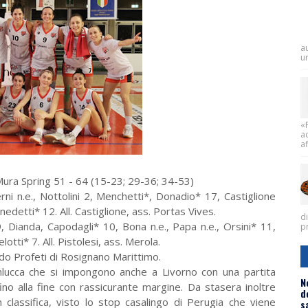
a
un
«
a
af
Mura Spring 51 - 64 (15-23; 29-36; 34-53)
averni n.e., Nottolini 2, Menchetti*, Donadio* 17, Castiglione
nedetti* 12. All. Castiglione, ass. Portas Vives.
d
, Dianda, Capodagli* 10, Bona n.e., Papa n.e., Orsini* 11,
pr
otti* 7. All. Pistolesi, ass. Merola.
rdo Profeti di Rosignano Marittimo.
lucca che si impongono anche a Livorno con una partita
N
 fino alla fine con rassicurante margine. Da stasera inoltre
d
n classifica, visto lo stop casalingo di Perugia che viene
s