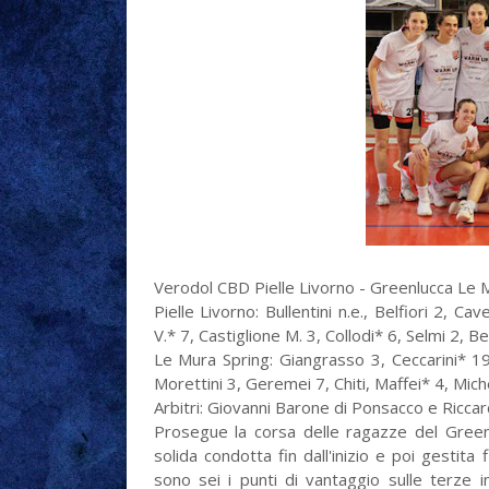
Verodol CBD Pielle Livorno - Greenlucca Le 
Pielle Livorno: Bullentini n.e., Belfiori 2, C
V.* 7, Castiglione M. 3, Collodi* 6, Selmi 2, Be
Le Mura Spring: Giangrasso 3, Ceccarini* 19
Morettini 3, Geremei 7, Chiti, Maffei* 4, Michel
Arbitri: Giovanni Barone di Ponsacco e Ricca
Prosegue la corsa delle ragazze del Green
solida condotta fin dall'inizio e poi gestita
sono sei i punti di vantaggio sulle terze i