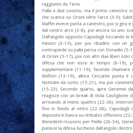
raggiunto da Terni.
Palla a due Livorno, ma il primo canestro si
che scarica su Orsini oltre l'arco (3-0). Sub
Maffei invece punta a canestro, poi si gira 
dal centro arco (3-8), poi ancora su uno scar
Dall'angolo opposto Capodagli toccando la lin
minuto (3-13), per poi ribadire con un gi
contropiede su palla persa con Donadio (5-15
di Orsini (5-17), poi con altri due liberi sol
difesa che non esce in tempo (8-19), po
supplementare (11-19), facendo chiamare il
Belfiori (13-19), allora Ceccarini punta il
Nottolini da sotto (15-21), ma poi commette 
(15-23). Secondo quarto, apre Geremei dall
reagisce con un break di Viola Castiglione 
arrivando al meno quattro (22-26). Interrom
fino in fondo al vetro (22-28), Capodagli 
deposita in banca su rimbalzo offensivo (22-32
Benedetti ricuciono per Pielle (26-34), Gere
punisce la difesa lucchese dall'angolo destro