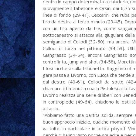
rientra in campo determinata a chiuderla, non
nuovamente il tabellone è Orsini dai 6,75 su
linea di fondo (29-41), Ceccarini che ruba 
tiro da destra al terzo minuto (29-45). Dopo 
con un tiro aperto da tre, come sanguin
sottocanestro si attacca alla giugulare della
semigancio di Collodi (32-50), ma ancora Mic
Collodi di forza nel pitturato (34-53). Ul
Giangrasso (34-54), ancora Giangrasso sott
controfinta, jump and shot (34-58), Morettini 
tifosi lucchesi sulla tribunetta. Raggiunto il
gara passa a Livorno, con Lucca che tende a c
dal destro (40-61), Collodi da sotto (42-
chiamare il timeout a coach Pistolesi all'ottav
Livorno realizza una serie di liberi con Bened
in contropiede (49-64), chiudono le ostilità
attacco.
"Abbiamo fatto una partita solida, sempre 
buon approccio iniziale, qualche momento di
va tolto, in particolare in ottica playoff.
perchè ci hanno vinto poche squadre e per qu