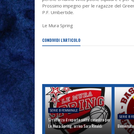
Prossimo impegno per le ragazze del Greenl
P.F. Umbertide.
Le Mura Spring
CONDIVIDI L'ARTICOLO
SERIE B FEMMINILE
SERIE B 
Si rafforza il reparto sotto canestro per
Le Mura Spring, arriva Sara Rinaldi
Benvenuta 