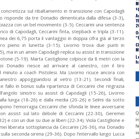
M
s
 concretizza sul ribaltamento in transizione con Capodagli
A
ito risponde da tre Donadio dimenticata dalla difesa (3-3),
1
e piazza con un bel movimento (3-5). Ceccarini una sentenza
2
ico di Capodagli, Ceccarini finta, stepback e tripla (3-11).
O
“
ea dei 6,75 porta il vantaggio in doppia cifra già al terzo
C
ro pieno in lunetta (3-15). Livorno trova due punti in
M
), ma in un amen Capodagli replica su assist in transizione
L
o cotone (5-19). Marta Castiglione colpisce da 8 metri con la
h
i Donadio riesce ad arrivare al canestro, con il tiro
 minuto a coach Pistolesi. Ma Livorno ricuce ancora con
 canestro appoggiandosi al vetro (13-21). Secondi finali,
fallo in bonus sulla ripartenza di Ceccarini che ringrazia
'angolo sinistro su assist di Capodagli (15-26), Livorno
dalla lunga (18-26) e dalla media (20-26) e Selmi da sotto
pono l'emorragia Ceccarini che sfonda le linee avversarie
con assist sul lato debole di Ceccarini (22-30), Geremei
Q
) e con un due su due ai liberi (22-34). Viola Castiglione e
i
mei liberata sottoplancia da Ceccarini (26-36), ma Donadio
No
se
 sulla seconda sirena (29-36). Dopo l'intervallo lungo Lucca