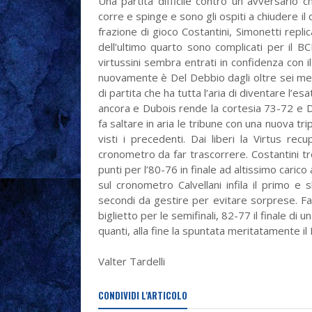
Una partita difficile contro un avversario 
corre e spinge e sono gli ospiti a chiudere il q
frazione di gioco Costantini, Simonetti replic
dell’ultimo quarto sono complicati per il BCL
virtussini sembra entrati in confidenza con il
nuovamente è Del Debbio dagli oltre sei metri
di partita che ha tutta l’aria di diventare l’esa
ancora e Dubois rende la cortesia 73-72 e D
fa saltare in aria le tribune con una nuova tr
visti i precedenti. Dai liberi la Virtus r
cronometro da far trascorrere. Costantini t
punti per l’80-76 in finale ad altissimo carico
sul cronometro Calvellani infila il primo e
secondi da gestire per evitare sorprese. Fallo
biglietto per le semifinali, 82-77 il finale di
quanti, alla fine la spuntata meritatamente i
Valter Tardelli
CONDIVIDI L'ARTICOLO