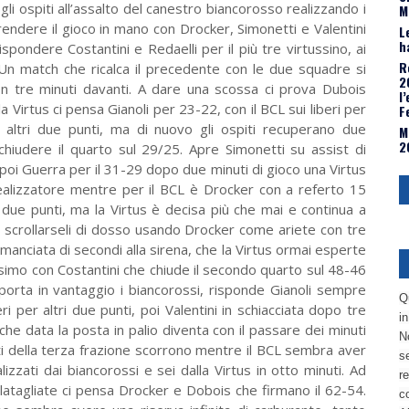
 gli ospiti all’assalto del canestro biancorosso realizzando i
M
prendere il gioco in mano con Drocker, Simonetti e Valentini
L
h
spondere Costantini e Redaelli per il più tre virtussino, ai
R
 Un match che ricalca il precedente con le due squadre si
2
 tre minuti davanti. A dare una scossa ci prova Dubois
l
a Virtus ci pensa Gianoli per 23-22, con il BCL sui liberi per
F
r altri due punti, ma di nuovo gli ospiti recuperano due
M
2
iudere il quarto sul 29/25. Apre Simonetti su assist di
 poi Guerra per il 31-29 dopo due minuti di gioco una Virtus
 realizzatore mentre per il BCL è Drocker con a referto 15
i due punti, ma la Virtus è decisa più che mai e continua a
 a scrollarseli di dosso usando Drocker come ariete con tre
manciata di secondi alla sirena, che la Virtus ormai esperte
ssimo con Costantini che chiude il secondo quarto sul 48-46
riporta in vantaggio i biancorossi, risponde Gianoli sempre
Q
ri per altri due punti, poi Valentini in schiacciata dopo tre
i
che data la posta in palio diventa con il passare dei minuti
No
ti della terza frazione scorrono mentre il BCL sembra aver
se
lizzati dai biancorossi e sei dalla Virtus in otto minuti. Ad
re
latagliate ci pensa Drocker e Dobois che firmano il 62-54.
c