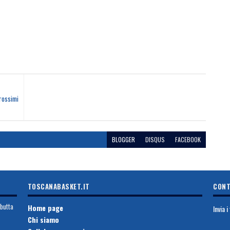
prossimi
BLOGGER
DISQUS
FACEBOOK
TOSCANABASKET.IT
CONT
ebutta
Home page
Invia 
Chi siamo