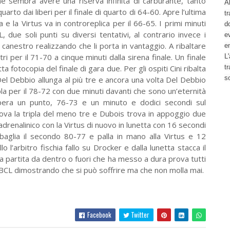
che sembra avere una riserva infinita di carburante, tanto
Al
uarto dai liberi per il finale di quarto di 64-60. Apre l’ultima
tr
a e la Virtus va in controreplica per il 66-65. I primi minuti
d
, due soli punti su diversi tentativi, al contrario invece i
ev
 canestro realizzando che li porta in vantaggio. A ribaltare
e
 per il 71-70 a cinque minuti dalla sirena finale. Un finale
L'
tta fotocopia del finale di gara due. Per gli ospiti Cini ribalta
t
s
el Debbio allunga al più tre e ancora una volta Del Debbio
ipla per il 78-72 con due minuti davanti che sono un’eternità
ecupera un punto, 76-73 e un minuto e dodici secondi sul
rova la tripla del meno tre e Dubois trova in appoggio due
 adrenalinico con la Virtus di nuovo in lunetta con 16 secondi
 sbaglia il secondo 80-77 e palla in mano alla Virtus e 12
 l’arbitro fischia fallo su Drocker e dalla lunetta stacca il
 una partita da dentro o fuori che ha messo a dura prova tutti
l BCL dimostrando che si può soffrire ma che non molla mai.
Facebook
Twitter