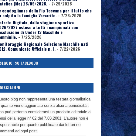
atelica (Mc) 26/09/2026.
- 7/29/2026
e condoglianze della Fip Toscana per il lutto che
a colpito la famiglia Varvarito.
- 7/28/2026
eferto Digitale, dalla stagione sportiva
026/2027 esteso a tutti i campionati con
’esclusione di Under 13 Maschile e
emminile.
- 7/25/2026
onitoraggio Regionale Selezione Maschile nati
012, Comunicato Ufficiale n. 1.
- 7/22/2026
SEGUICI SU FACEBOOK
DISCLAIMER
uesto blog non rappresenta una testata giornalistica
n quanto viene aggiornato senza alcuna periodicità .
n può pertanto considerarsi un prodotto editoriale ai
nsi della legge n° 62 del 7.03.2001. L'autore non è
sponsabile per quanto pubblicato dai lettori nei
ommenti ad ogni post.