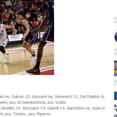
a
un
de
g
gi
e 
ati ne, Dubois 22, Barsanti ne, Simonetti 12, Del Debbio 8,
ivieri, ass. Di Giambattista, ass. Sodini
O
Calvellini 10, Morciano 14, Gianoli 13, Bartelloni ne, Guerra
“
sti, ass. Totaro , ass. Piperno
C