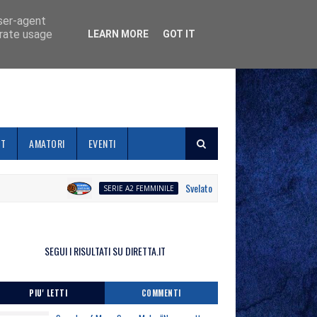
user-agent
erate usage
LEARN MORE
GOT IT
ET
AMATORI
EVENTI
Svelato il calendario la Polisportiva Galli 
SERIE A2 FEMMINILE
SEGUI I RISULTATI SU DIRETTA.IT
PIU' LETTI
COMMENTI