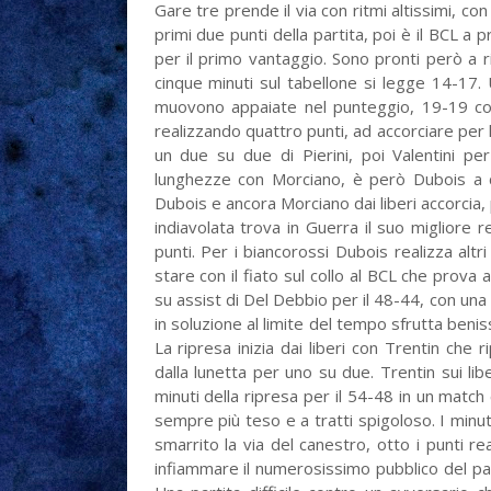
Gare tre prende il via con ritmi altissimi, con
primi due punti della partita, poi è il BCL a 
per il primo vantaggio. Sono pronti però a ri
cinque minuti sul tabellone si legge 14-17.
muovono appaiate nel punteggio, 19-19 con
realizzando quattro punti, ad accorciare per l
un due su due di Pierini, poi Valentini pe
lunghezze con Morciano, è però Dubois a ch
Dubois e ancora Morciano dai liberi accorcia,
indiavolata trova in Guerra il suo migliore
punti. Per i biancorossi Dubois realizza altr
stare con il fiato sul collo al BCL che prova
su assist di Del Debbio per il 48-44, con una 
in soluzione al limite del tempo sfrutta beni
La ripresa inizia dai liberi con Trentin che 
dalla lunetta per uno su due. Trentin sui libe
minuti della ripresa per il 54-48 in un match 
sempre più teso e a tratti spigoloso. I minu
smarrito la via del canestro, otto i punti rea
infiammare il numerosissimo pubblico del pa