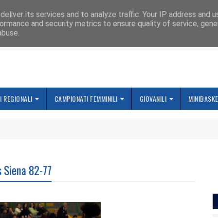
IAMO
eliver its services and to analyze traffic. Your IP address and 
ormance and security metrics to ensure quality of service, gen
abuse.
 REGIONALI
CAMPIONATI FEMMINILI
GIOVANILI
MINIBASK
s Siena 82-77