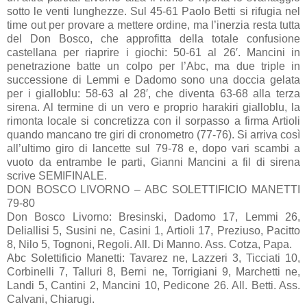
sotto le venti lunghezze. Sul 45-61 Paolo Betti si rifugia nel
time out per provare a mettere ordine, ma l’inerzia resta tutta
del Don Bosco, che approfitta della totale confusione
castellana per riaprire i giochi: 50-61 al 26′. Mancini in
penetrazione batte un colpo per l’Abc, ma due triple in
successione di Lemmi e Dadomo sono una doccia gelata
per i gialloblu: 58-63 al 28′, che diventa 63-68 alla terza
sirena. Al termine di un vero e proprio harakiri gialloblu, la
rimonta locale si concretizza con il sorpasso a firma Artioli
quando mancano tre giri di cronometro (77-76). Si arriva così
all’ultimo giro di lancette sul 79-78 e, dopo vari scambi a
vuoto da entrambe le parti, Gianni Mancini a fil di sirena
scrive SEMIFINALE.
DON BOSCO LIVORNO – ABC SOLETTIFICIO MANETTI
79-80
Don Bosco Livorno: Bresinski, Dadomo 17, Lemmi 26,
Deliallisi 5, Susini ne, Casini 1, Artioli 17, Preziuso, Pacitto
8, Nilo 5, Tognoni, Regoli. All. Di Manno. Ass. Cotza, Papa.
Abc Solettificio Manetti: Tavarez ne, Lazzeri 3, Ticciati 10,
Corbinelli 7, Talluri 8, Berni ne, Torrigiani 9, Marchetti ne,
Landi 5, Cantini 2, Mancini 10, Pedicone 26. All. Betti. Ass.
Calvani, Chiarugi.