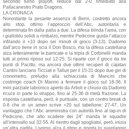
secondo turno playoff, reduce dal 2-0 rimediato alla
Pallacanestro Prato Dragons.
LA CRONACA
Nonostante la pesante assenza di Berni, costretto ancora
allo stop, ottimo l’approccio dell’Abc, autoritaria e
determinata fin dalla palla a due. La difesa blinda l’area, con
i gialloblu solidi a rimbalzo, mentre Pedicone guida l’attacco
infilando il +10 dopo sei minuti di gioco (3-13). Dadomo
dall’arco tiene in scia il Don Bosco, ma la difesa castellana
alza letteralmente le barricate e la tripla di Corbinelli manda
tutti al primo riposo sul 12-25. Si riparte con il gioco da tre
punti di Pacitto, ma ancora due ottimi recuperi di capitan
Cantini lanciano Ticciati e Talluri per il 15-31 dopo due giri di
cronometro, preludio alla schiacciata di Mancini che
costringe coach Di Manno a fermare il gioco sul 18-36. Il
mini parziale labronico aperto da Artioli e chiuso da Dadomo
ricuce in parte lo strappo, fino al 25-36 di metà frazione. La
risposta castellana, però, è puntuale, con un contro break di
0-8 che in un amen scrive +20 sul tabellone: 27-47. Un
vantaggio che l’Abc amministra con autorità fino al tap-in di
Pedicone, che allo scadere dei 24” manda le squadre
all’intervallo sul 32-55. Al rientro dagli spogliatoi, però, inizia
un’altra partita. Livorno alza il ritmo e riporta lo svantaggio