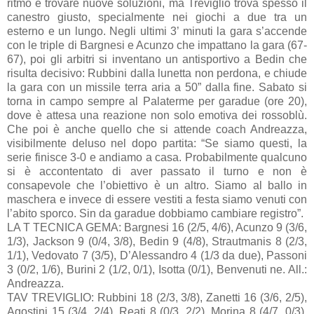
ritmo e trovare nuove soluzioni, ma Treviglio trova spesso il
canestro giusto, specialmente nei giochi a due tra un
esterno e un lungo. Negli ultimi 3’ minuti la gara s’accende
con le triple di Bargnesi e Acunzo che impattano la gara (67-
67), poi gli arbitri si inventano un antisportivo a Bedin che
risulta decisivo: Rubbini dalla lunetta non perdona, e chiude
la gara con un missile terra aria a 50” dalla fine. Sabato si
torna in campo sempre al Palaterme per garadue (ore 20),
dove è attesa una reazione non solo emotiva dei rossoblù.
Che poi è anche quello che si attende coach Andreazza,
visibilmente deluso nel dopo partita: “Se siamo questi, la
serie finisce 3-0 e andiamo a casa. Probabilmente qualcuno
si è accontentato di aver passato il turno e non è
consapevole che l’obiettivo è un altro. Siamo al ballo in
maschera e invece di essere vestiti a festa siamo venuti con
l’abito sporco. Sin da garadue dobbiamo cambiare registro”.
LA T TECNICA GEMA: Bargnesi 16 (2/5, 4/6), Acunzo 9 (3/6,
1/3), Jackson 9 (0/4, 3/8), Bedin 9 (4/8), Strautmanis 8 (2/3,
1/1), Vedovato 7 (3/5), D’Alessandro 4 (1/3 da due), Passoni
3 (0/2, 1/6), Burini 2 (1/2, 0/1), Isotta (0/1), Benvenuti ne. All.:
Andreazza.
TAV TREVIGLIO: Rubbini 18 (2/3, 3/8), Zanetti 16 (3/6, 2/5),
Agostini 15 (3/4, 2/4), Reati 8 (0/3, 2/2), Morina 8 (4/7, 0/3),