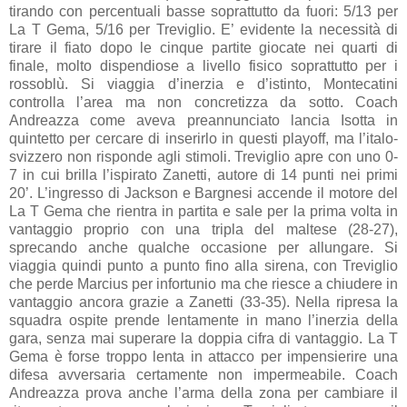
tirando con percentuali basse soprattutto da fuori: 5/13 per
La T Gema, 5/16 per Treviglio. E’ evidente la necessità di
tirare il fiato dopo le cinque partite giocate nei quarti di
finale, molto dispendiose a livello fisico soprattutto per i
rossoblù. Si viaggia d’inerzia e d’istinto, Montecatini
controlla l’area ma non concretizza da sotto. Coach
Andreazza come aveva preannunciato lancia Isotta in
quintetto per cercare di inserirlo in questi playoff, ma l’italo-
svizzero non risponde agli stimoli. Treviglio apre con uno 0-
7 in cui brilla l’ispirato Zanetti, autore di 14 punti nei primi
20’. L’ingresso di Jackson e Bargnesi accende il motore del
La T Gema che rientra in partita e sale per la prima volta in
vantaggio proprio con una tripla del maltese (28-27),
sprecando anche qualche occasione per allungare. Si
viaggia quindi punto a punto fino alla sirena, con Treviglio
che perde Marcius per infortunio ma che riesce a chiudere in
vantaggio ancora grazie a Zanetti (33-35). Nella ripresa la
squadra ospite prende lentamente in mano l’inerzia della
gara, senza mai superare la doppia cifra di vantaggio. La T
Gema è forse troppo lenta in attacco per impensierire una
difesa avversaria certamente non impermeabile. Coach
Andreazza prova anche l’arma della zona per cambiare il