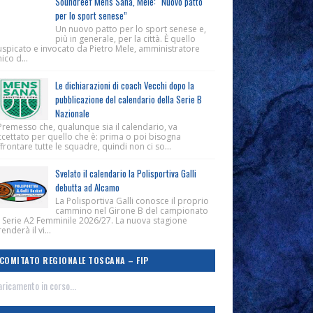
Soundreef Mens Sana, Mele: “Nuovo patto
per lo sport senese”
Un nuovo patto per lo sport senese e,
più in generale, per la città. È quello
uspicato e invocato da Pietro Mele, amministratore
ico d...
Le dichiarazioni di coach Vecchi dopo la
pubblicazione del calendario della Serie B
Nazionale
Premesso che, qualunque sia il calendario, va
ccettato per quello che è: prima o poi bisogna
frontare tutte le squadre, quindi non ci so...
Svelato il calendario la Polisportiva Galli
debutta ad Alcamo
La Polisportiva Galli conosce il proprio
cammino nel Girone B del campionato
i Serie A2 Femminile 2026/27. La nuova stagione
enderà il vi...
COMITATO REGIONALE TOSCANA – FIP
ricamento in corso...