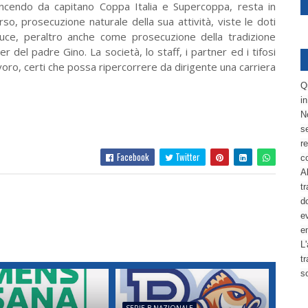
incendo da capitano Coppa Italia e Supercoppa, resta in
o, prosecuzione naturale della sua attività, viste le doti
luce, peraltro anche come prosecuzione della tradizione
r del padre Gino. La società, lo staff, i partner ed i tifosi
voro, certi che possa ripercorrere da dirigente una carriera
Q
i
No
se
re
Facebook
Twitter
c
Al
tr
d
ev
e
L'
t
s