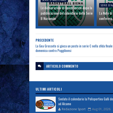
SERIE B NAZIONALE
SERIE B 
Le dichiarazioni di coach Vecchi dopo la
pubblicazione del calendario della Serie
La Note di
B Nazionale
conferma A
PRECEDENTE
La Gea Grosseto si gioca un posto in serie C nella sfida finale 
domenica contro Poggibonsi
ARTICOLO
COMMENTO
ULTIMI ARTICOLI
Svelato il calendario la Polisportiva Galli d
ad Alcamo
Redazione Sport
Aug 01, 2026