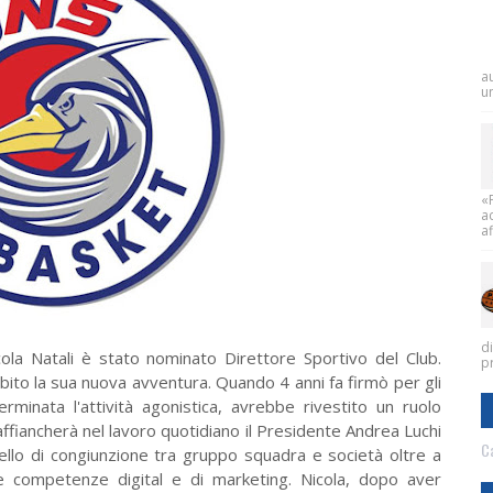
a
un
«
a
af
d
la Natali è stato nominato Direttore Sportivo del Club.
pr
ubito la sua nuova avventura. Quando 4 anni fa firmò per gli
rminata l'attività agonistica, avrebbe rivestito un ruolo
, affiancherà nel lavoro quotidiano il Presidente Andrea Luchi
Ca
anello di congiunzione tra gruppo squadra e società oltre a
e competenze digital e di marketing. Nicola, dopo aver