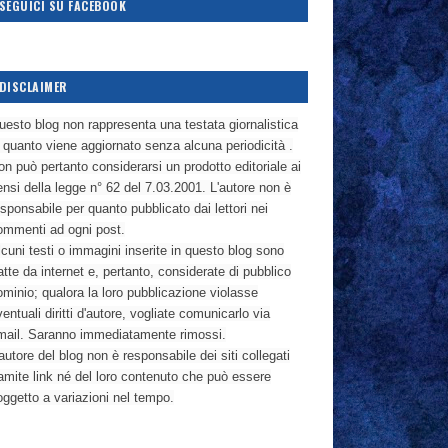
SEGUICI SU FACEBOOK
DISCLAIMER
uesto blog non rappresenta una testata giornalistica
n quanto viene aggiornato senza alcuna periodicità .
n può pertanto considerarsi un prodotto editoriale ai
nsi della legge n° 62 del 7.03.2001. L'autore non è
sponsabile per quanto pubblicato dai lettori nei
ommenti ad ogni post.
cuni testi o immagini inserite in questo blog sono
atte da internet e, pertanto, considerate di pubblico
ominio; qualora la loro pubblicazione violasse
entuali diritti d'autore, vogliate comunicarlo via
mail. Saranno immediatamente rimossi.
autore del blog non è responsabile dei siti collegati
ramite link né del loro contenuto che può essere
oggetto a variazioni nel tempo.