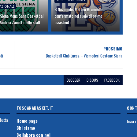
SERIE B NAZIONALE
NAZIONALE
B Nazionale: Matteo Brambilla
 Siena Mens Sana Basketball
confermato nel ruolo di primo
ndrea Zanotti nello staff
assistente
PROSSIMO
di
Basketball Club Lucca – Vismederi Costone Siena
BLOGGER
DISQUS
FACEBOOK
TOSCANABASKET.IT
CONT
ebutta
Home page
Invia 
Chi siamo
Collabora con noi