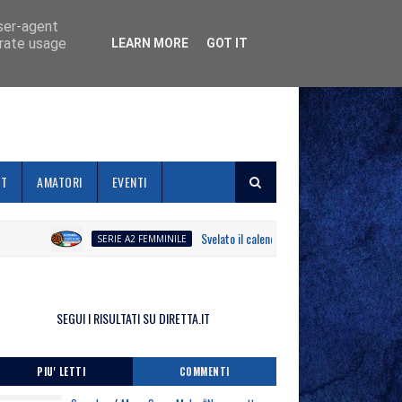
user-agent
erate usage
LEARN MORE
GOT IT
ET
AMATORI
EVENTI
Svelato il calendario la Polisportiva Galli debut
SERIE A2 FEMMINILE
SEGUI I RISULTATI SU DIRETTA.IT
PIU' LETTI
COMMENTI