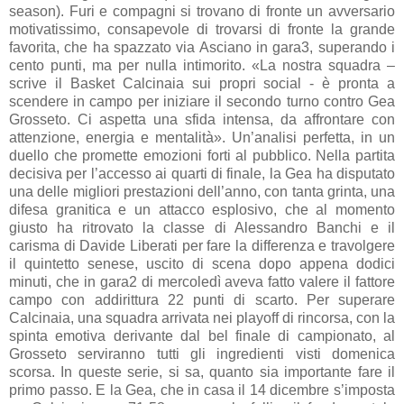
season). Furi e compagni si trovano di fronte un avversario
motivatissimo, consapevole di trovarsi di fronte la grande
favorita, che ha spazzato via Asciano in gara3, superando i
cento punti, ma per nulla intimorito. «La nostra squadra –
scrive il Basket Calcinaia sui propri social - è pronta a
scendere in campo per iniziare il secondo turno contro Gea
Grosseto. Ci aspetta una sfida intensa, da affrontare con
attenzione, energia e mentalità». Un’analisi perfetta, in un
duello che promette emozioni forti al pubblico. Nella partita
decisiva per l’accesso ai quarti di finale, la Gea ha disputato
una delle migliori prestazioni dell’anno, con tanta grinta, una
difesa granitica e un attacco esplosivo, che al momento
giusto ha ritrovato la classe di Alessandro Banchi e il
carisma di Davide Liberati per fare la differenza e travolgere
il quintetto senese, uscito di scena dopo appena dodici
minuti, che in gara2 di mercoledì aveva fatto valere il fattore
campo con addirittura 22 punti di scarto. Per superare
Calcinaia, una squadra arrivata nei playoff di rincorsa, con la
spinta emotiva derivante dal bel finale di campionato, al
Grosseto serviranno tutti gli ingredienti visti domenica
scorsa. In queste serie, si sa, quanto sia importante fare il
primo passo. E la Gea, che in casa il 14 dicembre s’imposta