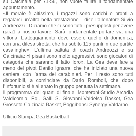
su Calcinaia per 71-58, non vuole fallire il fondamentale
appuntamento.
«Il morale è altissimo, i ragazzi sono carichi e pronti a
regalarci un’altra bella prestazione – dice l’allenatore Silvio
Andreozzi– Diciamo che ci sono tutti i presupposti per avere
gara1 a nostro favore. Sarà fondamentale portare via una
vittoria. L’atteggiamento deve essere quello di domenica,
con una difesa stretta, che ha subito 115 punti in due partite
casalinghe». L’ultima battuta di coach Andreozzi è su
Calcinaia: «I pisani sono molto aggressivi, sono giocatori di
categoria che saranno il fatto loro». La Gea deve fare a
meno del pivot Danilo Ignarra, che ha iniziato una nuova
carriera, con l’arma dei carabinieri. Per il resto sono tutti
disponibili, a cominciare da Dario Romboli, che dopo
l’infortunio si è allenato in gruppo per tutta la settimana.
Il programma dei quarti di finale: Monteroni-Studio Arcadia
Valdicornia, Pol. Galli S. Giovanni-Valdelsa Basket, Gea
Grosseto-Calcinaia Basket, Poggibonsi-Synergy Valdarno.
Ufficio Stampa Gea Basketball