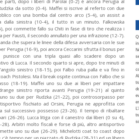
parti, dopo i liberi di Parolai (0-2) è ancora Perugia al
Rudzka da sotto (0-4). Maffei si iscrive al referto con due
pubblico con una bomba dal centro arco (5-4), un assist a
a dalla sinistra (10-4), il tutto in un minuto. Falkowska
, poi commette fallo su Chiti in fase di tiro che realizza i
a per Fausti, il secondo annullato per una infrazione (12-7).
Q
ianda che supera le linee della difesa avversaria con le sue
i
r Perugia (16-9), poi ancora Ceccarini sfrutta il bonus per
No
i punisce con una tripla quasi allo scadere dopo un
se
ivo di Lucca. Il secondo quarto si apre, dopo tre minuti di
re
'angolo sinistro (18-15), poi Falbo ruba palla e va fino in
c
oach Pistolesi. Ma il break ospite continua con Falbo che si
Al
asso (18-19). Maffei uno su due ai liberi per impattare
tr
d
ange sinistro riporta avanti Perugia (19-21) al quinto
ev
, uno su due per Rudzka (21-22), poi controsorpasso per
e
tisportivo fischiato ad Orsini, Perugia ne approfitta con
L'
a sul successivo possesso (23-26). Il tempo di ribaltare
t
i (26-26). Lucca litiga con il canestro dai liberi (0 su 4),
s
8). Arbitri molto fiscali e forse di più, altro antisportivo
mette uno su due (26-29). Michelotti coat to coast dopo
e c'è tempo per un piazzato di Rudzka (28-31) ed un libero