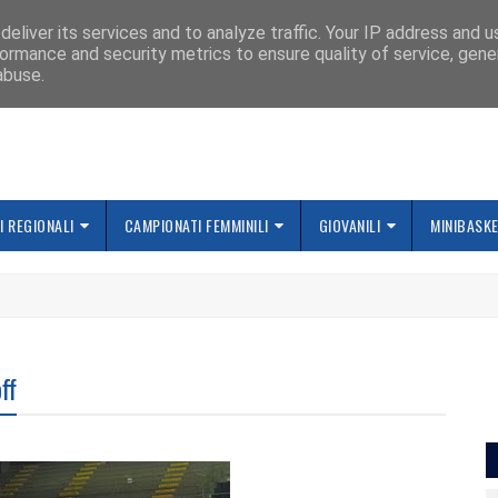
IAMO
eliver its services and to analyze traffic. Your IP address and 
ormance and security metrics to ensure quality of service, gen
abuse.
 REGIONALI
CAMPIONATI FEMMINILI
GIOVANILI
MINIBASK
ff