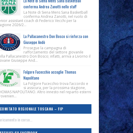
La Note di Siena Mens Sana Basketball
conferma Andrea Zanotti nello staff
La Note di Siena Mens Sana Basketball
conferma Andrea Zanotti, nel ruolo di
nior assistant coach di Federico Vecchi per la
agione 2026/2...
La Pallacanestro Don Bosco si rinforza con
Giuseppe Andò
Prosegue la campagna di
rafforzamento del settore giovanile
lla Pallacanestro Don Bosco; infatti, arriva a Livorno il
iovane Giuseppe And...
Folgore Fucecchio accoglie Thomas
Napolitano
La Folgore Fucecchio trova l’accordo e
si assicura, per la prossima stagione,
HOMAS NAPOLITANO. Altro innesto nel reparto esterni
ovenien...
COMITATO REGIONALE TOSCANA – FIP
ricamento in corso...
SEGUICI SU FACEBOOK