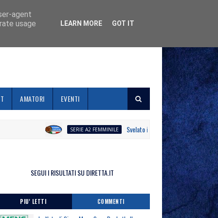
user-agent
erate usage
LEARN MORE
GOT IT
ET
AMATORI
EVENTI
Svelato il calendario la Polisportiva Galli d
SERIE A2 FEMMINILE
SEGUI I RISULTATI SU DIRETTA.IT
PIU' LETTI
COMMENTI