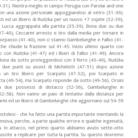
29-31). Rientra meglio in campo Perugia con Parolai and one
con una azione personale appoggiandosi al vetro (31-36).
sti ed un libero di Rudzka per un nuovo +7 ospite (32-39),
ene Lucca aggrappata alla partita (35-39). Bona due su due
7-40), Ceccarini arresto e tiro dalla media per tornare in
l sorpasso (41-40), non ci stanno Gambelunghe e Falbo (41-
e chiude la frazione sul 41-45. Inizio ultimo quarto con
 con Rudzka (41-47) ed i liberi di Falbo (41-49). Ancora
e Bona da sotto proteggendosi con il ferro (45-49), Rudzka
i due punti su assist di Michelotti (47-51) dopo azione
a un tiro libero per Scarpato (47-52), poi Scarpato in
tta (49-54), ma Scarpato risponde da sotto (49-56). Orsini
ca a due possessi di distacco (52-56), Gambelunghe in
(52-58). Non vanno un paio di tentativi dalla distanza per
carini ed un libero di Gambelunghe che aggiornano sul 54-59
tolesi - che ha fatto una partita importante meritando la
fensiva, perche, a parte qualche errore e qualche ingenuità,
. In attacco, nel primo quarto abbiamo avuto sette-otto
iuscite a replicare per tutta la partita. Su questo dovremo