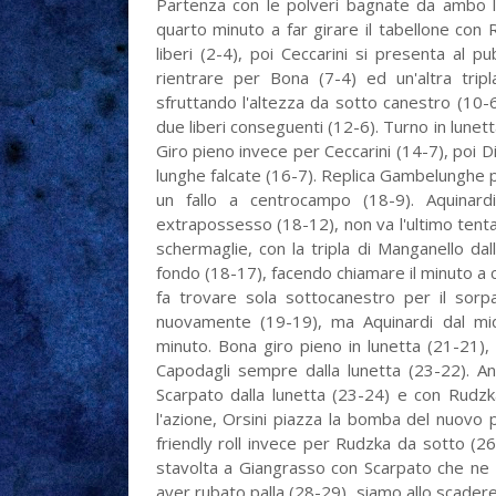
Partenza con le polveri bagnate da ambo le 
quarto minuto a far girare il tabellone con 
liberi (2-4), poi Ceccarini si presenta al 
rientrare per Bona (7-4) ed un'altra tripl
sfruttando l'altezza da sotto canestro (10-6)
due liberi conseguenti (12-6). Turno in lunett
Giro pieno invece per Ceccarini (14-7), poi D
lunghe falcate (16-7). Replica Gambelunghe pe
un fallo a centrocampo (18-9). Aquinard
extrapossesso (18-12), non va l'ultimo tentat
schermaglie, con la tripla di Manganello dall
fondo (18-17), facendo chiamare il minuto a c
fa trovare sola sottocanestro per il sorp
nuovamente (19-19), ma Aquinardi dal midr
minuto. Bona giro pieno in lunetta (21-21)
Capodagli sempre dalla lunetta (23-22). An
Scarpato dalla lunetta (23-24) e con Rudzk
l'azione, Orsini piazza la bomba del nuovo par
friendly roll invece per Rudzka da sotto (26-2
stavolta a Giangrasso con Scarpato che ne 
aver rubato palla (28-29), siamo allo scader