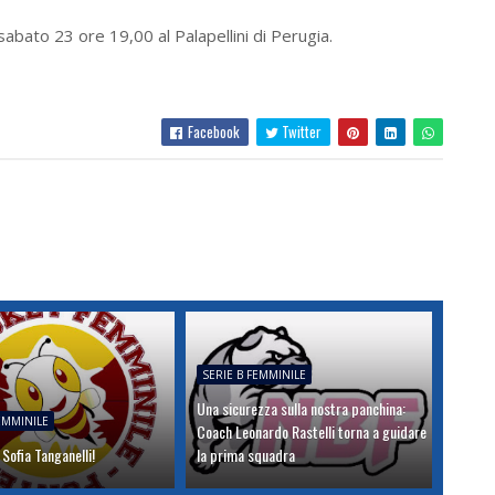
bato 23 ore 19,00 al Palapellini di Perugia.
Facebook
Twitter
SERIE B FEMMINILE
Una sicurezza sulla nostra panchina:
FEMMINILE
Coach Leonardo Rastelli torna a guidare
Sofia Tanganelli!
la prima squadra