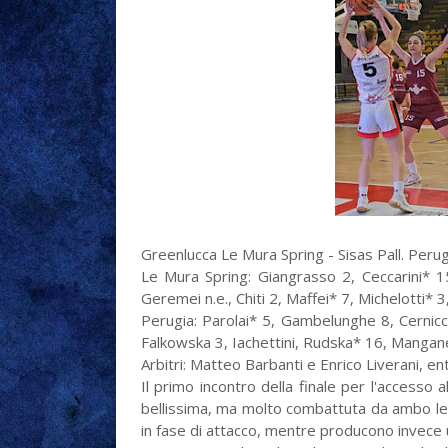
Greenlucca Le Mura Spring - Sisas Pall. Peru
Le Mura Spring: Giangrasso 2, Ceccarini* 1
Geremei n.e., Chiti 2, Maffei* 7, Michelotti* 3,
Perugia: Parolai* 5, Gambelunghe 8, Cernicchi
Falkowska 3, Iachettini, Rudska* 16, Manganello
Arbitri: Matteo Barbanti e Enrico Liverani, en
Il primo incontro della finale per l'accesso 
bellissima, ma molto combattuta da ambo le p
in fase di attacco, mentre producono invece 