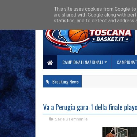
HOME
CHI SIAMO
COLLABORA CON NOI
SE SBAGLIAMO... CORREGG
This site uses cookies from Google to d
are shared with Google along with perf
statistics, and to detect and address 
CAMPIONATI NAZIONALI
CAMPIONATI
Breaking News
Va a Perugia gara-1 della finale playo
Serie B Femminile