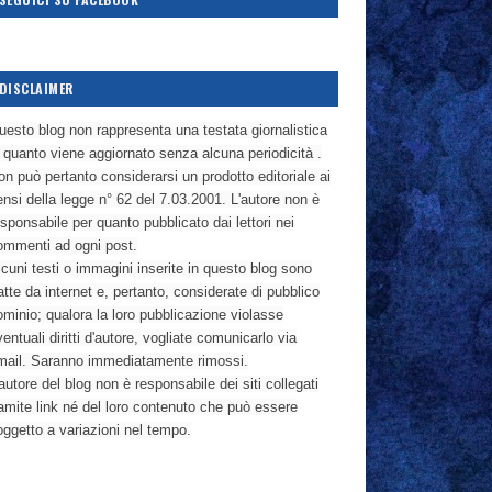
DISCLAIMER
uesto blog non rappresenta una testata giornalistica
n quanto viene aggiornato senza alcuna periodicità .
n può pertanto considerarsi un prodotto editoriale ai
nsi della legge n° 62 del 7.03.2001. L'autore non è
sponsabile per quanto pubblicato dai lettori nei
ommenti ad ogni post.
cuni testi o immagini inserite in questo blog sono
atte da internet e, pertanto, considerate di pubblico
ominio; qualora la loro pubblicazione violasse
entuali diritti d'autore, vogliate comunicarlo via
mail. Saranno immediatamente rimossi.
autore del blog non è responsabile dei siti collegati
ramite link né del loro contenuto che può essere
oggetto a variazioni nel tempo.