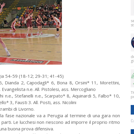
se
st
de
g
gia 54-59 (18-12; 29-31; 41-45)
5, Dianda 2, Capodagli* 6, Bona 8, Orsini* 11, Morettini,
 Evangelista n.e. All. Pistolesi, ass. Mercogliano
T
 n.e., Stefanelli n.e., Scarpato* 8, Aquinardi 5, Falbo* 10,
pr
* 3, Fausti 3. All. Posti, ass. Nicolini
trambi di Livorno.
alla fase nazionale va a Perugia al termine di una gara non
Ca
arti. Le lucchesi non riescono ad imporre il proprio ritmo
una buona prova difensiva.