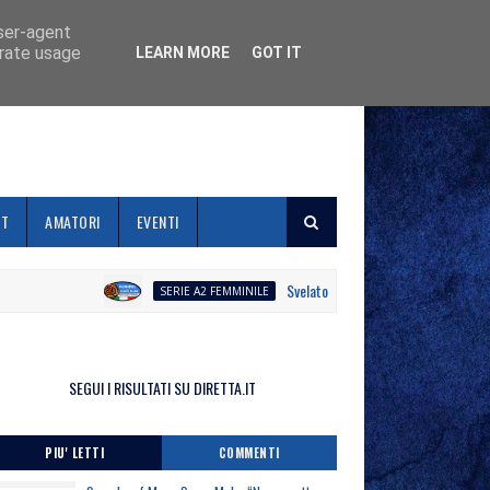
user-agent
erate usage
LEARN MORE
GOT IT
ET
AMATORI
EVENTI
Svelato il calendario la Polisportiva Gall
SERIE A2 FEMMINILE
SEGUI I RISULTATI SU DIRETTA.IT
PIU' LETTI
COMMENTI