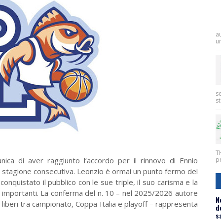
a
un
se
st
T
di aver raggiunto l’accordo per il rinnovo di Ennio
pr
za stagione consecutiva. Leonzio è ormai un punto fermo del
conquistato il pubblico con le sue triple, il suo carisma e la
i importanti. La conferma del n. 10 – nel 2025/2026 autore
N
 liberi tra campionato, Coppa Italia e playoff – rappresenta
d
s