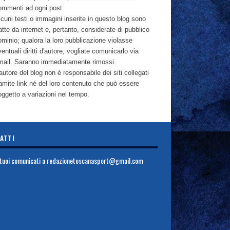
ommenti ad ogni post.
cuni testi o immagini inserite in questo blog sono
atte da internet e, pertanto, considerate di pubblico
ominio; qualora la loro pubblicazione violasse
entuali diritti d'autore, vogliate comunicarlo via
mail. Saranno immediatamente rimossi.
autore del blog non è responsabile dei siti collegati
ramite link né del loro contenuto che può essere
oggetto a variazioni nel tempo.
ATTI
i tuoi comunicati a
redazionetoscanasport@gmail.com