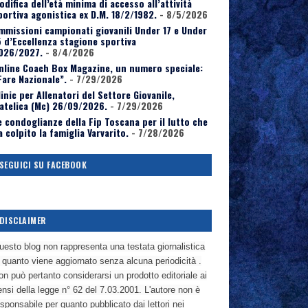
odifica dell’età minima di accesso all’attività
portiva agonistica ex D.M. 18/2/1982.
- 8/5/2026
mmissioni campionati giovanili Under 17 e Under
5 d’Eccellenza stagione sportiva
026/2027.
- 8/4/2026
nline Coach Box Magazine, un numero speciale:
Fare Nazionale”.
- 7/29/2026
linic per Allenatori del Settore Giovanile,
atelica (Mc) 26/09/2026.
- 7/29/2026
e condoglianze della Fip Toscana per il lutto che
a colpito la famiglia Varvarito.
- 7/28/2026
SEGUICI SU FACEBOOK
DISCLAIMER
uesto blog non rappresenta una testata giornalistica
n quanto viene aggiornato senza alcuna periodicità .
n può pertanto considerarsi un prodotto editoriale ai
nsi della legge n° 62 del 7.03.2001. L'autore non è
sponsabile per quanto pubblicato dai lettori nei