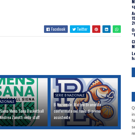
M
s
A
1
2
Facebook
Twitter
O
“
C
M
L
h
SERIE B NAZIONALE
NAZIONALE
B Nazionale: Matteo Brambilla
Q
 Siena Mens Sana Basketball
confermato nel ruolo di primo
i
ndrea Zanotti nello staff
assistente
No
se
re