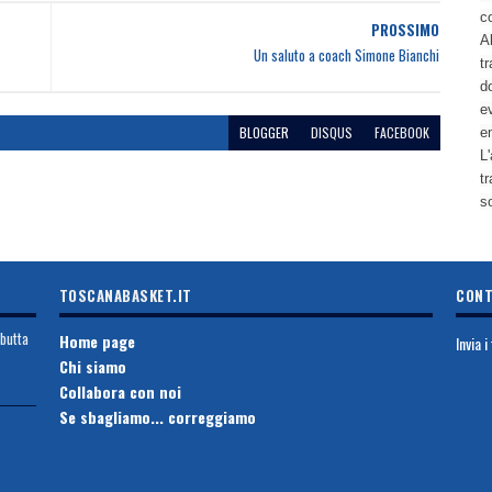
c
PROSSIMO
Al
Un saluto a coach Simone Bianchi
tr
d
ev
BLOGGER
DISQUS
FACEBOOK
e
L'
t
s
TOSCANABASKET.IT
CONT
ebutta
Home page
Invia 
Chi siamo
Collabora con noi
Se sbagliamo... correggiamo