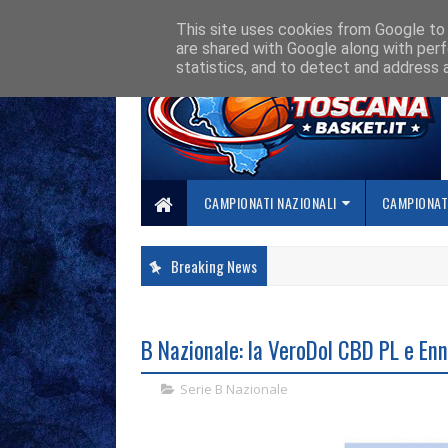
HOME
CHI SIAMO
COLLABORA CON NOI
SE SBAGLIAMO... CORREGG
This site uses cookies from Google to d
are shared with Google along with perf
statistics, and to detect and address 
CAMPIONATI NAZIONALI
CAMPIONATI
Breaking News
B Nazionale: la VeroDol CBD PL e Enn
Serie B Nazionale