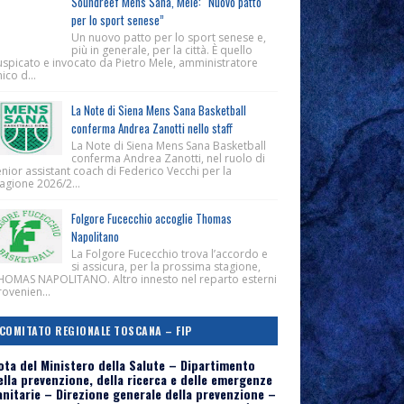
Soundreef Mens Sana, Mele: “Nuovo patto
per lo sport senese”
Un nuovo patto per lo sport senese e,
più in generale, per la città. È quello
uspicato e invocato da Pietro Mele, amministratore
ico d...
La Note di Siena Mens Sana Basketball
conferma Andrea Zanotti nello staff
La Note di Siena Mens Sana Basketball
conferma Andrea Zanotti, nel ruolo di
nior assistant coach di Federico Vecchi per la
agione 2026/2...
Folgore Fucecchio accoglie Thomas
Napolitano
La Folgore Fucecchio trova l’accordo e
si assicura, per la prossima stagione,
HOMAS NAPOLITANO. Altro innesto nel reparto esterni
ovenien...
COMITATO REGIONALE TOSCANA – FIP
ota del Ministero della Salute – Dipartimento
ella prevenzione, della ricerca e delle emergenze
anitarie – Direzione generale della prevenzione –