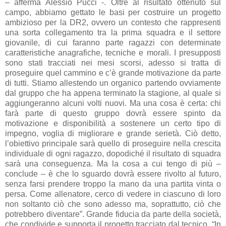
– afferma Alessio Pucci -. Oltre al risultato ottenuto sul
campo, abbiamo gettato le basi per costruire un progetto
ambizioso per la DR2, ovvero un contesto che rappresenti
una sorta collegamento tra la prima squadra e il settore
giovanile, di cui faranno parte ragazzi con determinate
caratteristiche anagrafiche, tecniche e morali. I presupposti
sono stati tracciati nei mesi scorsi, adesso si tratta di
proseguire quel cammino e c’è grande motivazione da parte
di tutti. Stiamo allestendo un organico partendo ovviamente
dal gruppo che ha appena terminato la stagione, al quale si
aggiungeranno alcuni volti nuovi. Ma una cosa è certa: chi
farà parte di questo gruppo dovrà essere spinto da
motivazione e disponibilità a sostenere un certo tipo di
impegno, voglia di migliorare e grande serietà. Ciò detto,
l’obiettivo principale sarà quello di proseguire nella crescita
individuale di ogni ragazzo, dopodiché il risultato di squadra
sarà una conseguenza. Ma la cosa a cui tengo di più –
conclude – è che lo sguardo dovrà essere rivolto al futuro,
senza farsi prendere troppo la mano da una partita vinta o
persa. Come allenatore, cerco di vedere in ciascuno di loro
non soltanto ciò che sono adesso ma, soprattutto, ciò che
potrebbero diventare”. Grande fiducia da parte della società,
che condivide e supporta il progetto tracciato dal tecnico. “In