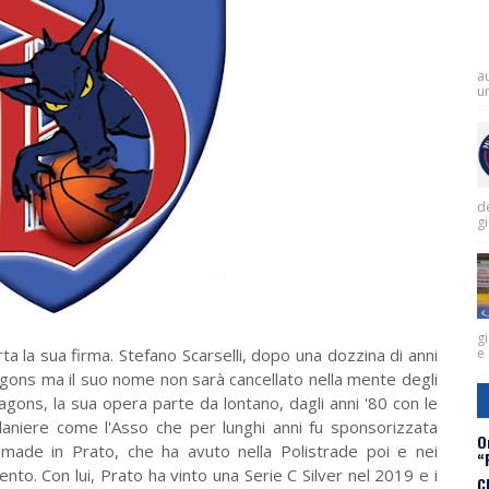
a
un
de
g
gi
a la sua firma. Stefano Scarselli, dopo una dozzina di anni
e 
ragons ma il suo nome non sarà cancellato nella mente degli
ragons, la sua opera parte da lontano, dagli anni '80 con le
 laniere come l'Asso che per lunghi anni fu sponsorizzata
O
 made in Prato, che ha avuto nella Polistrade poi e nei
“
o. Con lui, Prato ha vinto una Serie C Silver nel 2019 e i
C