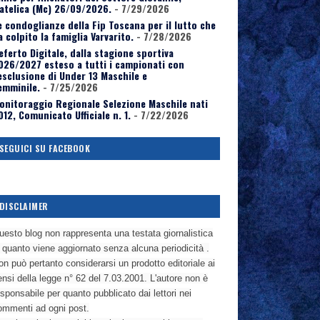
atelica (Mc) 26/09/2026.
- 7/29/2026
e condoglianze della Fip Toscana per il lutto che
a colpito la famiglia Varvarito.
- 7/28/2026
eferto Digitale, dalla stagione sportiva
026/2027 esteso a tutti i campionati con
’esclusione di Under 13 Maschile e
emminile.
- 7/25/2026
onitoraggio Regionale Selezione Maschile nati
012, Comunicato Ufficiale n. 1.
- 7/22/2026
SEGUICI SU FACEBOOK
DISCLAIMER
uesto blog non rappresenta una testata giornalistica
n quanto viene aggiornato senza alcuna periodicità .
n può pertanto considerarsi un prodotto editoriale ai
nsi della legge n° 62 del 7.03.2001. L'autore non è
sponsabile per quanto pubblicato dai lettori nei
ommenti ad ogni post.