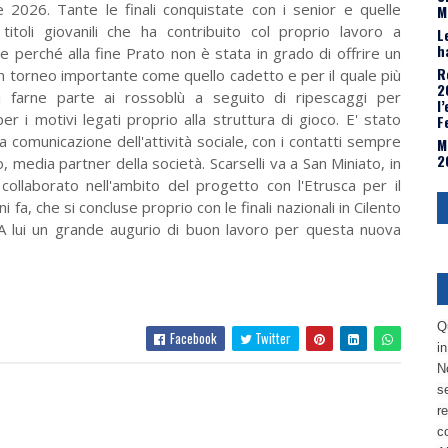
2026. Tante le finali conquistate con i senior e quelle
M
i titoli giovanili che ha contribuito col proprio lavoro a
L
h
 perché alla fine Prato non è stata in grado di offrire un
R
n torneo importante come quello cadetto e per il quale più
2
di farne parte ai rossoblù a seguito di ripescaggi per
l
 i motivi legati proprio alla struttura di gioco. E' stato
F
 comunicazione dell'attività sociale, con i contatti sempre
M
2
 media partner della società. Scarselli va a San Miniato, in
collaborato nell'ambito del progetto con l'Etrusca per il
fa, che si concluse proprio con le finali nazionali in Cilento
a. A lui un grande augurio di buon lavoro per questa nuova
Q
Facebook
Twitter
i
No
se
re
c