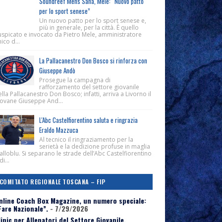
Soundreef Mens Sana, Mele: “Nuovo patto
per lo sport senese”
Un nuovo patto per lo sport senese e,
più in generale, per la città. È quello
uspicato e invocato da Pietro Mele, amministratore
ico d...
La Pallacanestro Don Bosco si rinforza con
Giuseppe Andò
Prosegue la campagna di
rafforzamento del settore giovanile
lla Pallacanestro Don Bosco; infatti, arriva a Livorno il
iovane Giuseppe And...
L'Abc Castelfiorentino saluta e ringrazia
Eraldo Mazzuca
Al tecnico il ringraziamento per la
serietà e la dedizione profuse in maglia
alloblu. Si separano le strade dell’Abc Castelfiorentino
di...
COMITATO REGIONALE TOSCANA – FIP
nline Coach Box Magazine, un numero speciale:
Fare Nazionale”.
- 7/29/2026
linic per Allenatori del Settore Giovanile,