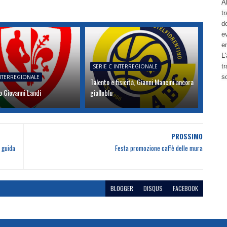
Al
tr
d
ev
e
L'
t
SERIE C INTERREGIONALE
s
INTERREGIONALE
Talento e fisicità, Gianni Mancini ancora
 Giovanni Landi
gialloblu
PROSSIMO
 guida
Festa promozione caffè delle mura
BLOGGER
DISQUS
FACEBOOK