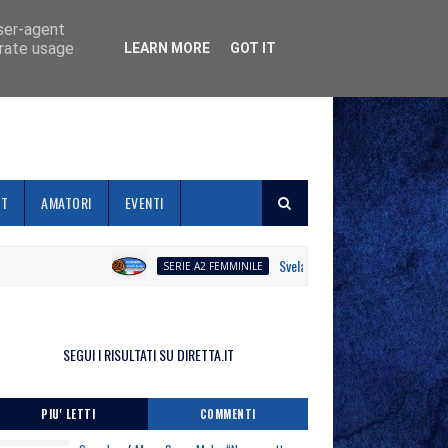
user-agent
erate usage
LEARN MORE
GOT IT
ET
AMATORI
EVENTI
Svelato il calendario la Polisportiva 
SERIE A2 FEMMINILE
SEGUI I RISULTATI SU DIRETTA.IT
PIU' LETTI
COMMENTI