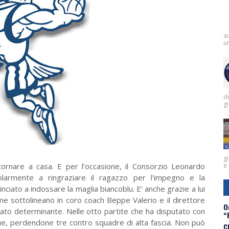
a
un
de
g
gi
tornare a casa. E per l’occasione, il Consorzio Leonardo
e 
colarmente a ringraziare il ragazzo per l’impegno e la
ciato a indossare la maglia biancoblu. E’ anche grazie a lui
me sottolineano in coro coach Beppe Valerio e il direttore
O
tato determinante. Nelle otto partite che ha disputato con
“
ue, perdendone tre contro squadre di alta fascia. Non può
C