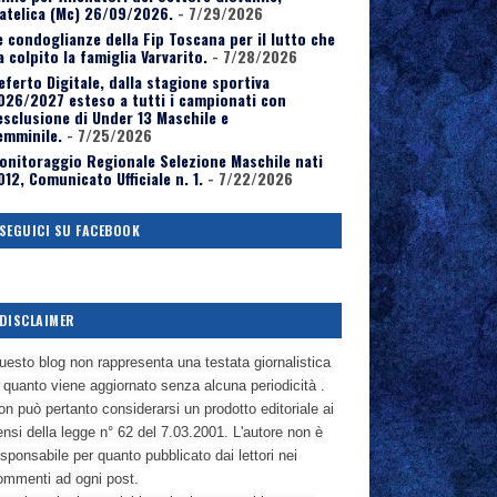
atelica (Mc) 26/09/2026.
- 7/29/2026
e condoglianze della Fip Toscana per il lutto che
a colpito la famiglia Varvarito.
- 7/28/2026
eferto Digitale, dalla stagione sportiva
026/2027 esteso a tutti i campionati con
’esclusione di Under 13 Maschile e
emminile.
- 7/25/2026
onitoraggio Regionale Selezione Maschile nati
012, Comunicato Ufficiale n. 1.
- 7/22/2026
SEGUICI SU FACEBOOK
DISCLAIMER
uesto blog non rappresenta una testata giornalistica
n quanto viene aggiornato senza alcuna periodicità .
n può pertanto considerarsi un prodotto editoriale ai
nsi della legge n° 62 del 7.03.2001. L'autore non è
sponsabile per quanto pubblicato dai lettori nei
ommenti ad ogni post.