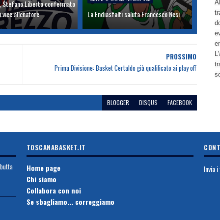
 Stefano Liberto confermato
Al
i vice allenatore
La Endiasfalti saluta Francesco Nesi
tr
d
ev
e
L'
PROSSIMO
t
Prima Divisione: Basket Certaldo già qualificato ai play off
s
BLOGGER
DISQUS
FACEBOOK
TOSCANABASKET.IT
CONT
ebutta
Home page
Invia 
Chi siamo
Collabora con noi
Se sbagliamo... correggiamo