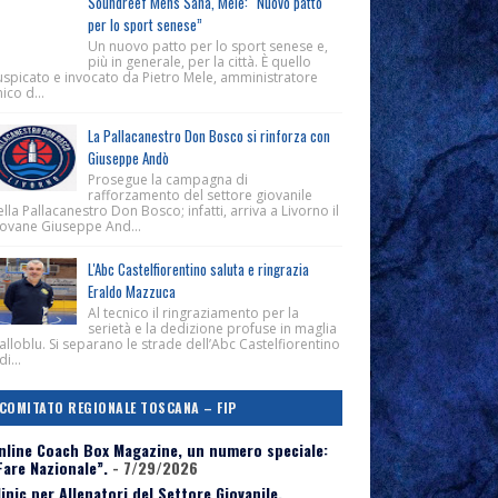
Soundreef Mens Sana, Mele: “Nuovo patto
per lo sport senese”
Un nuovo patto per lo sport senese e,
più in generale, per la città. È quello
uspicato e invocato da Pietro Mele, amministratore
ico d...
La Pallacanestro Don Bosco si rinforza con
Giuseppe Andò
Prosegue la campagna di
rafforzamento del settore giovanile
lla Pallacanestro Don Bosco; infatti, arriva a Livorno il
iovane Giuseppe And...
L'Abc Castelfiorentino saluta e ringrazia
Eraldo Mazzuca
Al tecnico il ringraziamento per la
serietà e la dedizione profuse in maglia
alloblu. Si separano le strade dell’Abc Castelfiorentino
di...
COMITATO REGIONALE TOSCANA – FIP
nline Coach Box Magazine, un numero speciale:
Fare Nazionale”.
- 7/29/2026
linic per Allenatori del Settore Giovanile,