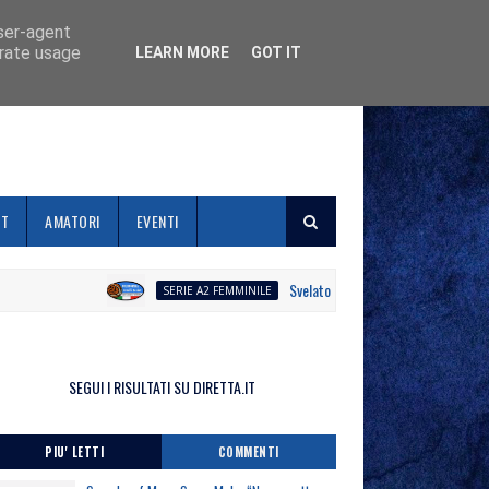
user-agent
erate usage
LEARN MORE
GOT IT
ET
AMATORI
EVENTI
Svelato il calendario la Polisportiva Gall
SERIE A2 FEMMINILE
SEGUI I RISULTATI SU DIRETTA.IT
PIU' LETTI
COMMENTI