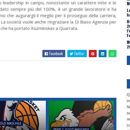
 leadership in campo, nonostante un carattere mite e le
M
 Ha dato sempre più del 100%, è un grande lavoratore e ha
L
h
o che augurargli il meglio per il prosieguo della carriera,
R
 La società vuole anche ringraziare la Di Biaso Agenzia per
2
e che ha portato Kuzminskas a Quarrata.
l
F
M
2
Facebook
Twitter
Q
i
No
se
re
GOLD MASCHILE
c
SERIE C GOLD MASCHILE