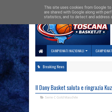
HOME
CHI SIAMO
COLLABORA CON NOI
SE SBAGLIAMO... CORREGG
This site uses cookies from Google to d
are shared with Google along with perf
statistics, and to detect and address 
CAMPIONATI NAZIONALI
CAMPIONATI
Breaking News
Il Dany Basket saluta e ringrazia K
Serie C Gold Maschile