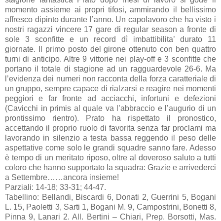
momento assieme ai propri tifosi, ammirando il bellissimo
affresco dipinto durante l’anno. Un capolavoro che ha visto i
nostri ragazzi vincere 17 gare di regular season a fronte di
sole 3 sconfitte e un record dì imbattibilita’ durato 11
giornate. Il primo posto del girone ottenuto con ben quattro
turni di anticipo. Altre 9 vittorie nei play-off e 3 sconfitte che
portano il totale di stagione ad un ragguardevole 26-6. Ma
l’evidenza dei numeri non racconta della forza caratteriale di
un gruppo, sempre capace di rialzarsi e reagire nei momenti
peggiori e far fronte ad acciacchi, infortuni e defezioni
(Cavicchi in primis al quale va l’abbraccio e l’augurio di un
prontissimo rientro). Prato ha rispettato il pronostico,
accettando il proprio ruolo di favorita senza far proclami ma
lavorando in silenzio a testa bassa reggendo il peso delle
aspettative come solo le grandi squadre sanno fare. Adesso
è tempo di un meritato riposo, oltre al doveroso saluto a tutti
coloro che hanno supportato la squadra: Grazie e arrivederci
a Settembre……ancora insieme!
Parziali: 14-18; 33-31; 44-47.
Tabellino: Bellandi, Biscardi 6, Donati 2, Guerrini 5, Bogani
L. 15, Paoletti 3, Sarti 1, Bogani M. 9, Campostrini, Bonetti 8,
Pinna 9, Lanari 2. All. Bertini – Chiari, Prep. Borsotti, Mas.