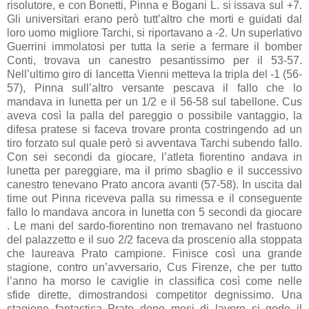
risolutore, e con Bonetti, Pinna e Bogani L. si issava sul +7.
Gli universitari erano però tutt’altro che morti e guidati dal
loro uomo migliore Tarchi, si riportavano a -2. Un superlativo
Guerrini immolatosi per tutta la serie a fermare il bomber
Conti, trovava un canestro pesantissimo per il 53-57.
Nell’ultimo giro di lancetta Vienni metteva la tripla del -1 (56-
57), Pinna sull’altro versante pescava il fallo che lo
mandava in lunetta per un 1/2 e il 56-58 sul tabellone. Cus
aveva così la palla del pareggio o possibile vantaggio, la
difesa pratese si faceva trovare pronta costringendo ad un
tiro forzato sul quale però si avventava Tarchi subendo fallo.
Con sei secondi da giocare, l’atleta fiorentino andava in
lunetta per pareggiare, ma il primo sbaglio e il successivo
canestro tenevano Prato ancora avanti (57-58). In uscita dal
time out Pinna riceveva palla su rimessa e il conseguente
fallo lo mandava ancora in lunetta con 5 secondi da giocare
. Le mani del sardo-fiorentino non tremavano nel frastuono
del palazzetto e il suo 2/2 faceva da proscenio alla stoppata
che laureava Prato campione. Finisce così una grande
stagione, contro un’avversario, Cus Firenze, che per tutto
l’anno ha morso le caviglie in classifica così come nelle
sfide dirette, dimostrandosi competitor degnissimo. Una
stagione fantastica Prato dopo mesi di lavoro si gode il