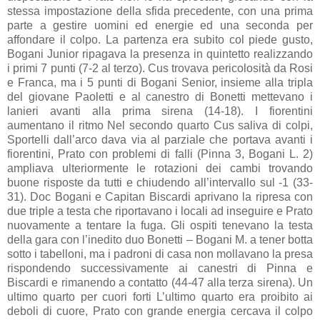
stessa impostazione della sfida precedente, con una prima
parte a gestire uomini ed energie ed una seconda per
affondare il colpo. La partenza era subito col piede gusto,
Bogani Junior ripagava la presenza in quintetto realizzando
i primi 7 punti (7-2 al terzo). Cus trovava pericolosità da Rosi
e Franca, ma i 5 punti di Bogani Senior, insieme alla tripla
del giovane Paoletti e al canestro di Bonetti mettevano i
lanieri avanti alla prima sirena (14-18). I fiorentini
aumentano il ritmo Nel secondo quarto Cus saliva di colpi,
Sportelli dall’arco dava via al parziale che portava avanti i
fiorentini, Prato con problemi di falli (Pinna 3, Bogani L. 2)
ampliava ulteriormente le rotazioni dei cambi trovando
buone risposte da tutti e chiudendo all’intervallo sul -1 (33-
31). Doc Bogani e Capitan Biscardi aprivano la ripresa con
due triple a testa che riportavano i locali ad inseguire e Prato
nuovamente a tentare la fuga. Gli ospiti tenevano la testa
della gara con l’inedito duo Bonetti – Bogani M. a tener botta
sotto i tabelloni, ma i padroni di casa non mollavano la presa
rispondendo successivamente ai canestri di Pinna e
Biscardi e rimanendo a contatto (44-47 alla terza sirena). Un
ultimo quarto per cuori forti L’ultimo quarto era proibito ai
deboli di cuore, Prato con grande energia cercava il colpo