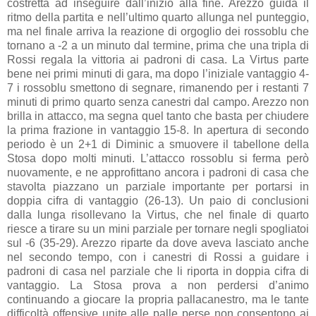
costretta ad inseguire dall’inizio alla fine. Arezzo guida il
ritmo della partita e nell’ultimo quarto allunga nel punteggio,
ma nel finale arriva la reazione di orgoglio dei rossoblu che
tornano a -2 a un minuto dal termine, prima che una tripla di
Rossi regala la vittoria ai padroni di casa. La Virtus parte
bene nei primi minuti di gara, ma dopo l’iniziale vantaggio 4-
7 i rossoblu smettono di segnare, rimanendo per i restanti 7
minuti di primo quarto senza canestri dal campo. Arezzo non
brilla in attacco, ma segna quel tanto che basta per chiudere
la prima frazione in vantaggio 15-8. In apertura di secondo
periodo è un 2+1 di Diminic a smuovere il tabellone della
Stosa dopo molti minuti. L’attacco rossoblu si ferma però
nuovamente, e ne approfittano ancora i padroni di casa che
stavolta piazzano un parziale importante per portarsi in
doppia cifra di vantaggio (26-13). Un paio di conclusioni
dalla lunga risollevano la Virtus, che nel finale di quarto
riesce a tirare su un mini parziale per tornare negli spogliatoi
sul -6 (35-29). Arezzo riparte da dove aveva lasciato anche
nel secondo tempo, con i canestri di Rossi a guidare i
padroni di casa nel parziale che li riporta in doppia cifra di
vantaggio. La Stosa prova a non perdersi d’animo
continuando a giocare la propria pallacanestro, ma le tante
difficoltà offensive unite alle palle perse non consentono ai