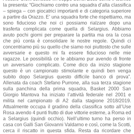
la presenta: “Giochiamo contro una squadra d’alta classifica
– spiega – con giocatrici importanti e di categoria superiore
a partire da Orazzo. E’ una squadra forte che rispettiamo, ma
sono fiducioso che noi ci possiamo rialzare dopo una
trasferta complicata come quella di Selargius. Abbiamo
avuto pochi giorni per preparare la partita ma ora la cosa
che più conta è consolidare le nostre regole. Quindi ci
concentriamo più su quello che siamo noi piuttosto che sulle
avversarie e questo mi fa essere fiducioso nelle mie
ragazze. Le possibilità ce le abbiamo pur avendo di fronte
un avversario complicato. Come dico da inizio stagione
questo è un campionato stimolante e quindi ben venga
subito dopo Selargius questo difficile banco di prova”.
Allenata da coach Stefano Purrone, alla sua terza stagione
sulla panchina della prima squadra, Basket 2000 San
Giorgio Mantova ha iniziato l’attività federale nel 2001 e
milita nel campionato di A2 dalla stagione 2018/2019.
Attualmente occupa il gradino della classifica sotto all’Use
Rosa avendo 4 punti frutto di due vittorie esterne, a Roma ed
a Selargius (quindi occhio). Nell’ultimo turno ha perso in
casa con Galli San Giovanni Valdarno e così, come la Scotti,
cerca il riscatto in questa sfida. Resta da ricordare che