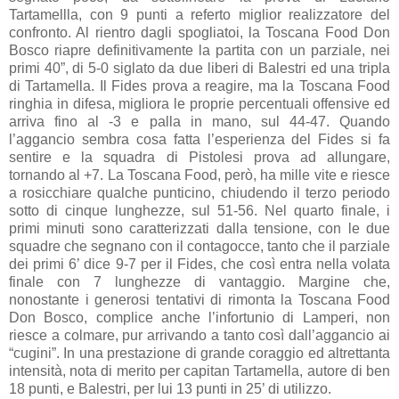
Tartamellla, con 9 punti a referto miglior realizzatore del
confronto. Al rientro dagli spogliatoi, la Toscana Food Don
Bosco riapre definitivamente la partita con un parziale, nei
primi 40”, di 5-0 siglato da due liberi di Balestri ed una tripla
di Tartamella. Il Fides prova a reagire, ma la Toscana Food
ringhia in difesa, migliora le proprie percentuali offensive ed
arriva fino al -3 e palla in mano, sul 44-47. Quando
l’aggancio sembra cosa fatta l’esperienza del Fides si fa
sentire e la squadra di Pistolesi prova ad allungare,
tornando al +7. La Toscana Food, però, ha mille vite e riesce
a rosicchiare qualche punticino, chiudendo il terzo periodo
sotto di cinque lunghezze, sul 51-56. Nel quarto finale, i
primi minuti sono caratterizzati dalla tensione, con le due
squadre che segnano con il contagocce, tanto che il parziale
dei primi 6’ dice 9-7 per il Fides, che così entra nella volata
finale con 7 lunghezze di vantaggio. Margine che,
nonostante i generosi tentativi di rimonta la Toscana Food
Don Bosco, complice anche l’infortunio di Lamperi, non
riesce a colmare, pur arrivando a tanto così dall’aggancio ai
“cugini”. In una prestazione di grande coraggio ed altrettanta
intensità, nota di merito per capitan Tartamella, autore di ben
18 punti, e Balestri, per lui 13 punti in 25’ di utilizzo.