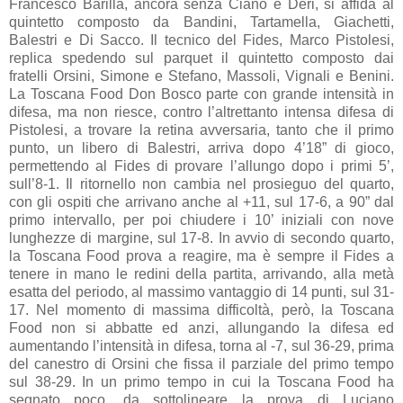
Francesco Barilla, ancora senza Ciano e Deri, si affida al
quintetto composto da Bandini, Tartamella, Giachetti,
Balestri e Di Sacco. Il tecnico del Fides, Marco Pistolesi,
replica spedendo sul parquet il quintetto composto dai
fratelli Orsini, Simone e Stefano, Massoli, Vignali e Benini.
La Toscana Food Don Bosco parte con grande intensità in
difesa, ma non riesce, contro l’altrettanto intensa difesa di
Pistolesi, a trovare la retina avversaria, tanto che il primo
punto, un libero di Balestri, arriva dopo 4’18” di gioco,
permettendo al Fides di provare l’allungo dopo i primi 5’,
sull’8-1. Il ritornello non cambia nel prosieguo del quarto,
con gli ospiti che arrivano anche al +11, sul 17-6, a 90” dal
primo intervallo, per poi chiudere i 10’ iniziali con nove
lunghezze di margine, sul 17-8. In avvio di secondo quarto,
la Toscana Food prova a reagire, ma è sempre il Fides a
tenere in mano le redini della partita, arrivando, alla metà
esatta del periodo, al massimo vantaggio di 14 punti, sul 31-
17. Nel momento di massima difficoltà, però, la Toscana
Food non si abbatte ed anzi, allungando la difesa ed
aumentando l’intensità in difesa, torna al -7, sul 36-29, prima
del canestro di Orsini che fissa il parziale del primo tempo
sul 38-29. In un primo tempo in cui la Toscana Food ha
segnato poco, da sottolineare la prova di Luciano