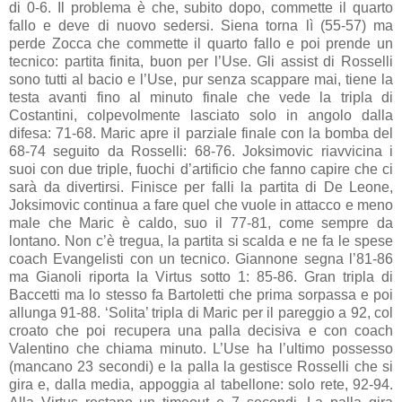
di 0-6. Il problema è che, subito dopo, commette il quarto
fallo e deve di nuovo sedersi. Siena torna lì (55-57) ma
perde Zocca che commette il quarto fallo e poi prende un
tecnico: partita finita, buon per l’Use. Gli assist di Rosselli
sono tutti al bacio e l’Use, pur senza scappare mai, tiene la
testa avanti fino al minuto finale che vede la tripla di
Costantini, colpevolmente lasciato solo in angolo dalla
difesa: 71-68. Maric apre il parziale finale con la bomba del
68-74 seguito da Rosselli: 68-76. Joksimovic riavvicina i
suoi con due triple, fuochi d’artificio che fanno capire che ci
sarà da divertirsi. Finisce per falli la partita di De Leone,
Joksimovic continua a fare quel che vuole in attacco e meno
male che Maric è caldo, suo il 77-81, come sempre da
lontano. Non c’è tregua, la partita si scalda e ne fa le spese
coach Evangelisti con un tecnico. Giannone segna l’81-86
ma Gianoli riporta la Virtus sotto 1: 85-86. Gran tripla di
Baccetti ma lo stesso fa Bartoletti che prima sorpassa e poi
allunga 91-88. ‘Solita’ tripla di Maric per il pareggio a 92, col
croato che poi recupera una palla decisiva e con coach
Valentino che chiama minuto. L’Use ha l’ultimo possesso
(mancano 23 secondi) e la palla la gestisce Rosselli che si
gira e, dalla media, appoggia al tabellone: solo rete, 92-94.