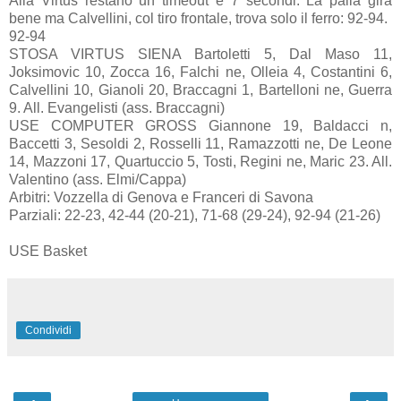
Alla Virtus restano un timeout e 7 secondi. La palla gira
bene ma Calvellini, col tiro frontale, trova solo il ferro: 92-94.
92-94
STOSA VIRTUS SIENA Bartoletti 5, Dal Maso 11,
Joksimovic 10, Zocca 16, Falchi ne, Olleia 4, Costantini 6,
Calvellini 10, Gianoli 20, Braccagni 1, Bartelloni ne, Guerra
9. All. Evangelisti (ass. Braccagni)
USE COMPUTER GROSS Giannone 19, Baldacci n,
Baccetti 3, Sesoldi 2, Rosselli 11, Ramazzotti ne, De Leone
14, Mazzoni 17, Quartuccio 5, Tosti, Regini ne, Maric 23. All.
Valentino (ass. Elmi/Cappa)
Arbitri: Vozzella di Genova e Franceri di Savona
Parziali: 22-23, 42-44 (20-21), 71-68 (29-24), 92-94 (21-26)
USE Basket
Condividi