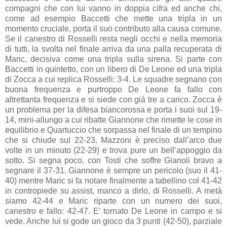
compagni che con lui vanno in doppia cifra ed anche chi,
come ad esempio Baccetti che mette una tripla in un
momento cruciale, porta il suo contributo alla causa comune.
Se il canestro di Rosselli resta negli occhi e nella memoria
di tutti, la svolta nel finale arriva da una palla recuperata di
Maric, decisiva come una tripla sulla sirena. Si parte con
Baccetti in quintetto, con un libero di De Leone ed una tripla
di Zocca a cui replica Rosselli: 3-4. Le squadre segnano con
buona frequenza e purtroppo De Leone fa fallo con
altrettanta frequenza e si siede con già tre a carico. Zocca è
un problema per la difesa biancorossa e porta i suoi sul 19-
14, mini-allungo a cui ribatte Giannone che rimette le cose in
equilibrio e Quartuccio che sorpassa nel finale di un tempino
che si chiude sul 22-23. Mazzoni è preciso dall’arco due
volte in un minuto (22-29) e trova pure un bell’appoggio da
sotto. Si segna poco, con Tosti che soffre Gianoli bravo a
segnare il 37-31. Giannone è sempre un pericolo (suo il 41-
40) mentre Maric si fa notare finalmente a tabellino col 41-42
in contropiede su assist, manco a dirlo, di Rosselli. A metà
siamo 42-44 e Maric riparte con un numero dei suoi,
canestro e fallo: 42-47. E’ tornato De Leone in campo e si
vede. Anche lui si gode un gioco da 3 punti (42-50), parziale