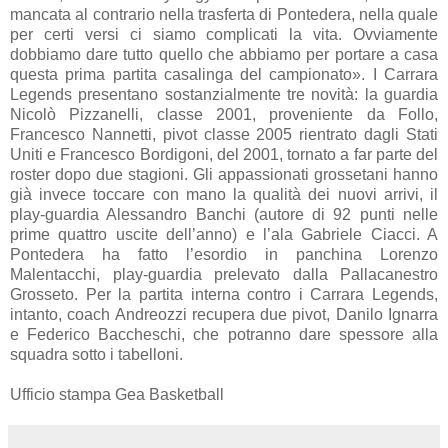
mancata al contrario nella trasferta di Pontedera, nella quale
per certi versi ci siamo complicati la vita. Ovviamente
dobbiamo dare tutto quello che abbiamo per portare a casa
questa prima partita casalinga del campionato». I Carrara
Legends presentano sostanzialmente tre novità: la guardia
Nicolò Pizzanelli, classe 2001, proveniente da Follo,
Francesco Nannetti, pivot classe 2005 rientrato dagli Stati
Uniti e Francesco Bordigoni, del 2001, tornato a far parte del
roster dopo due stagioni. Gli appassionati grossetani hanno
già invece toccare con mano la qualità dei nuovi arrivi, il
play-guardia Alessandro Banchi (autore di 92 punti nelle
prime quattro uscite dell’anno) e l’ala Gabriele Ciacci. A
Pontedera ha fatto l’esordio in panchina Lorenzo
Malentacchi, play-guardia prelevato dalla Pallacanestro
Grosseto. Per la partita interna contro i Carrara Legends,
intanto, coach Andreozzi recupera due pivot, Danilo Ignarra
e Federico Baccheschi, che potranno dare spessore alla
squadra sotto i tabelloni.
Ufficio stampa Gea Basketball