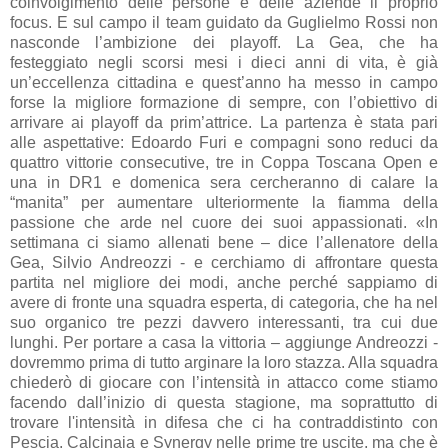
coinvolgimento delle persone e delle aziende il proprio
focus. E sul campo il team guidato da Guglielmo Rossi non
nasconde l’ambizione dei playoff. La Gea, che ha
festeggiato negli scorsi mesi i dieci anni di vita, è già
un’eccellenza cittadina e quest’anno ha messo in campo
forse la migliore formazione di sempre, con l’obiettivo di
arrivare ai playoff da prim’attrice. La partenza è stata pari
alle aspettative: Edoardo Furi e compagni sono reduci da
quattro vittorie consecutive, tre in Coppa Toscana Open e
una in DR1 e domenica sera cercheranno di calare la
“manita” per aumentare ulteriormente la fiamma della
passione che arde nel cuore dei suoi appassionati. «In
settimana ci siamo allenati bene – dice l’allenatore della
Gea, Silvio Andreozzi - e cerchiamo di affrontare questa
partita nel migliore dei modi, anche perché sappiamo di
avere di fronte una squadra esperta, di categoria, che ha nel
suo organico tre pezzi davvero interessanti, tra cui due
lunghi. Per portare a casa la vittoria – aggiunge Andreozzi -
dovremmo prima di tutto arginare la loro stazza. Alla squadra
chiederò di giocare con l’intensità in attacco come stiamo
facendo dall’inizio di questa stagione, ma soprattutto di
trovare l'intensità in difesa che ci ha contraddistinto con
Pescia, Calcinaia e Synergy nelle prime tre uscite, ma che è