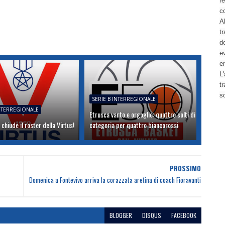
re
c
Al
tr
d
ev
e
L'
t
s
SERIE B INTERREGIONALE
INTERREGIONALE
Etrusca vanto e orgoglio: quattro salti di
 chiude il roster della Virtus!
categoria per quattro biancorossi
PROSSIMO
Domenica a Fontevivo arriva la corazzata aretina di coach Fioravanti
BLOGGER
DISQUS
FACEBOOK