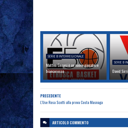
SERIE B INTERREGIONALE
SERIE B 
Matteo Genasi è un nuovo giocatore
biancorosso
David Sirri
PRECEDENTE
L'Use Rosa Scotti alla prova Costa Masnaga
ARTICOLO
COMMENTO