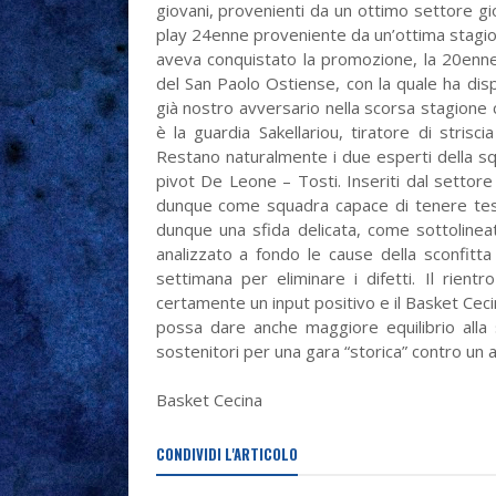
giovani, provenienti da un ottimo settore g
play 24enne proveniente da un’ottima stagion
aveva conquistato la promozione, la 20enne 
del San Paolo Ostiense, con la quale ha dis
già nostro avversario nella scorsa stagione c
è la guardia Sakellariou, tiratore di stris
Restano naturalmente i due esperti della sq
pivot De Leone – Tosti. Inseriti dal settore
dunque come squadra capace di tenere testa
dunque una sfida delicata, come sottolinea
analizzato a fondo le cause della sconfitt
settimana per eliminare i difetti. Il rient
certamente un input positivo e il Basket Cec
possa dare anche maggiore equilibrio alla
sostenitori per una gara “storica” contro un av
Basket Cecina
CONDIVIDI L'ARTICOLO