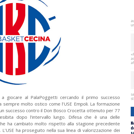
a
un
«
a
af
se
a giocare al PalaPoggetti cercando il primo successo
st
da sempre molto ostico come l’USE Empoli. La formazione
 un successo contro il Don Bosco Crocetta ottenuto per 77
sibita dopo l’intervallo lungo. Difesa che è una delle
N
e che ha cambiato molto rispetto alla stagione precedente
d
i. L’USE ha proseguito nella sua linea di valorizzazione dei
s