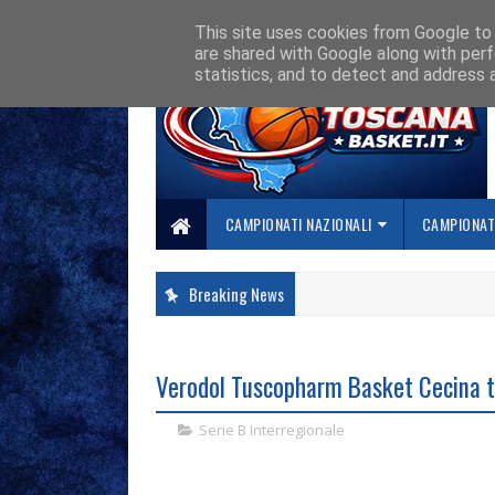
HOME
CHI SIAMO
COLLABORA CON NOI
SE SBAGLIAMO... CORREGG
This site uses cookies from Google to d
are shared with Google along with perf
statistics, and to detect and address 
CAMPIONATI NAZIONALI
CAMPIONATI
Breaking News
Verodol Tuscopharm Basket Cecina to
Serie B Interregionale