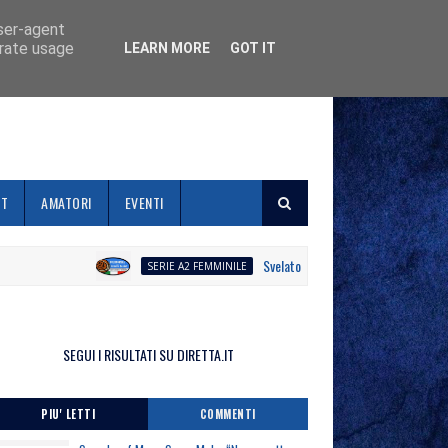
user-agent
erate usage
LEARN MORE
GOT IT
ET
AMATORI
EVENTI
Svelato il calendario la Polisportiva Gall
SERIE A2 FEMMINILE
SEGUI I RISULTATI SU DIRETTA.IT
PIU' LETTI
COMMENTI