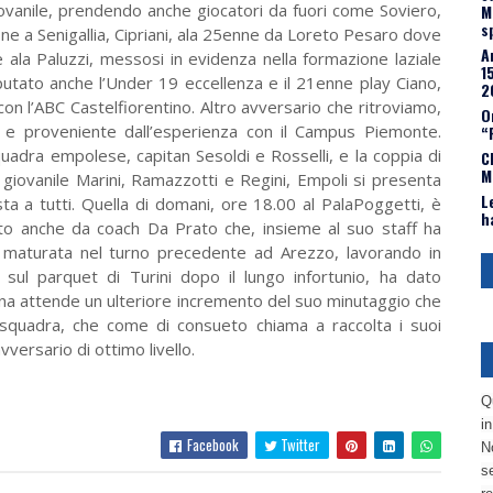
iovanile, prendendo anche giocatori da fuori come Soviero,
M
s
e a Senigallia, Cipriani, ala 25enne da Loreto Pesaro dove
A
ala Paluzzi, messosi in evidenza nella formazione laziale
1
putato anche l’Under 19 eccellenza e il 21enne play Ciano,
2
on l’ABC Castelfiorentino. Altro avversario che ritroviamo,
O
cia e proveniente dall’esperienza con il Campus Piemonte.
“
uadra empolese, capitan Sesoldi e Rosselli, e la coppia di
C
M
 giovanile Marini, Ramazzotti e Regini, Empoli si presenta
L
 a tutti. Quella di domani, ore 18.00 al PalaPoggetti, è
h
to anche da coach Da Prato che, insieme al suo staff ha
a maturata nel turno precedente ad Arezzo, lavorando in
ro sul parquet di Turini dopo il lungo infortunio, ha dato
ina attende un ulteriore incremento del suo minutaggio che
 squadra, che come di consueto chiama a raccolta i suoi
versario di ottimo livello.
Q
i
Facebook
Twitter
No
se