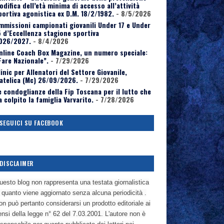
odifica dell’età minima di accesso all’attività
portiva agonistica ex D.M. 18/2/1982.
- 8/5/2026
mmissioni campionati giovanili Under 17 e Under
5 d’Eccellenza stagione sportiva
026/2027.
- 8/4/2026
nline Coach Box Magazine, un numero speciale:
Fare Nazionale”.
- 7/29/2026
linic per Allenatori del Settore Giovanile,
atelica (Mc) 26/09/2026.
- 7/29/2026
e condoglianze della Fip Toscana per il lutto che
a colpito la famiglia Varvarito.
- 7/28/2026
SEGUICI SU FACEBOOK
DISCLAIMER
uesto blog non rappresenta una testata giornalistica
n quanto viene aggiornato senza alcuna periodicità .
n può pertanto considerarsi un prodotto editoriale ai
nsi della legge n° 62 del 7.03.2001. L'autore non è