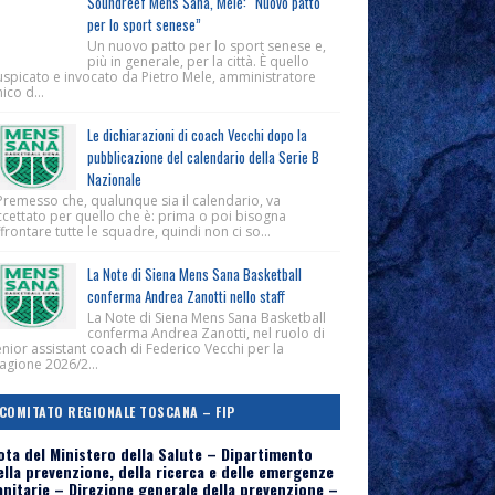
Soundreef Mens Sana, Mele: “Nuovo patto
per lo sport senese”
Un nuovo patto per lo sport senese e,
più in generale, per la città. È quello
uspicato e invocato da Pietro Mele, amministratore
ico d...
Le dichiarazioni di coach Vecchi dopo la
pubblicazione del calendario della Serie B
Nazionale
Premesso che, qualunque sia il calendario, va
ccettato per quello che è: prima o poi bisogna
frontare tutte le squadre, quindi non ci so...
La Note di Siena Mens Sana Basketball
conferma Andrea Zanotti nello staff
La Note di Siena Mens Sana Basketball
conferma Andrea Zanotti, nel ruolo di
nior assistant coach di Federico Vecchi per la
agione 2026/2...
COMITATO REGIONALE TOSCANA – FIP
ota del Ministero della Salute – Dipartimento
ella prevenzione, della ricerca e delle emergenze
anitarie – Direzione generale della prevenzione –