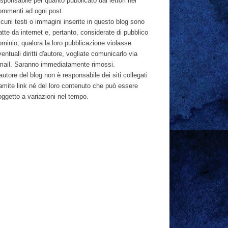
sponsabile per quanto pubblicato dai lettori nei
ommenti ad ogni post.
cuni testi o immagini inserite in questo blog sono
atte da internet e, pertanto, considerate di pubblico
ominio; qualora la loro pubblicazione violasse
entuali diritti d'autore, vogliate comunicarlo via
mail. Saranno immediatamente rimossi.
autore del blog non è responsabile dei siti collegati
ramite link né del loro contenuto che può essere
oggetto a variazioni nel tempo.