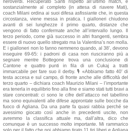
neroverdi. Recuperato Santi rispetto all’ultimo match, e
sostanzialmente al completo (in attesa di riavere Mati),
coach Milani ordina ai suoi difesa asfissiante che, in questa
circostanza, viene messa in pratica. I gialloneri chiudono
avanti di sei lunghezze il primo quarto, distanze che
vengono di fatto confermate anche all’intervallo lungo. Il
terzo periodo, come già successo in altri frangenti, sembra
essere di nuovo quello stregato ma la Valentina’s non molla.
E i gialloneri non lo fanno nemmeno quando, al 38’, devono
inseguire 69-65: i padroni di casa non riusciranno più a
segnare mentre Bottegone trova una conclusione di
Cantone e quattro punti in fila di un Cukaj a tratti
immarcabile per fare suo il derby. 🎙️ «Abbiamo fatto 40’ di
testa accesa e sul campo, di fronte anche alle difficoltà del
terzo quarto – dichiara coach Maurizio Milani – l’importante
era tenerla in equilibrio fino alla fine e siamo stati tutti bravi a
stare concentrati: ci sono le cifre dell’attacco nel tabellino
ma sono equivalenti alle difese approntate sulle bocche da
fuoco di Agliana. Da una parte fa quasi rabbia perché se
avessimo giocato così anche in precedenti uscite, non
avremmo la classifica attuale ma, dall’altra, dico che
comunque è un successo molto importante. Mi rammarico
solo per il fatto che noi abbiamo tirato 11 tiri liberi e Agliana