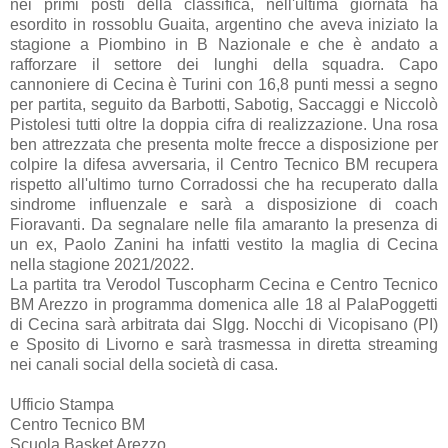
nei primi posti della classifica, nell'ultima giornata ha
esordito in rossoblu Guaita, argentino che aveva iniziato la
stagione a Piombino in B Nazionale e che è andato a
rafforzare il settore dei lunghi della squadra. Capo
cannoniere di Cecina è Turini con 16,8 punti messi a segno
per partita, seguito da Barbotti, Sabotig, Saccaggi e Niccolò
Pistolesi tutti oltre la doppia cifra di realizzazione. Una rosa
ben attrezzata che presenta molte frecce a disposizione per
colpire la difesa avversaria, il Centro Tecnico BM recupera
rispetto all'ultimo turno Corradossi che ha recuperato dalla
sindrome influenzale e sarà a disposizione di coach
Fioravanti. Da segnalare nelle fila amaranto la presenza di
un ex, Paolo Zanini ha infatti vestito la maglia di Cecina
nella stagione 2021/2022.
La partita tra Verodol Tuscopharm Cecina e Centro Tecnico
BM Arezzo in programma domenica alle 18 al PalaPoggetti
di Cecina sarà arbitrata dai SIgg. Nocchi di Vicopisano (PI)
e Sposito di Livorno e sarà trasmessa in diretta streaming
nei canali social della società di casa.
Ufficio Stampa
Centro Tecnico BM
Scuola Basket Arezzo