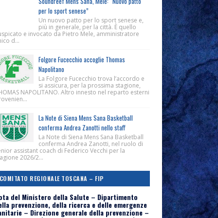
Soundreef Mens Sana, Mele: “Nuovo patto
per lo sport senese”
Un nuovo patto per lo sport senese e,
più in generale, per la città. È quello
uspicato e invocato da Pietro Mele, amministratore
ico d...
Folgore Fucecchio accoglie Thomas
Napolitano
La Folgore Fucecchio trova l’accordo e
si assicura, per la prossima stagione,
HOMAS NAPOLITANO. Altro innesto nel reparto esterni
ovenien...
La Note di Siena Mens Sana Basketball
conferma Andrea Zanotti nello staff
La Note di Siena Mens Sana Basketball
conferma Andrea Zanotti, nel ruolo di
nior assistant coach di Federico Vecchi per la
agione 2026/2...
COMITATO REGIONALE TOSCANA – FIP
ota del Ministero della Salute – Dipartimento
ella prevenzione, della ricerca e delle emergenze
anitarie – Direzione generale della prevenzione –