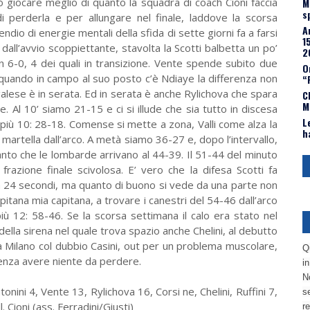
ò giocare meglio di quanto la squadra di coach Cioni faccia
M
s
 perderla e per allungare nel finale, laddove la scorsa
A
pendio di energie mentali della sfida di sette giorni fa a farsi
1
dall’avvio scoppiettante, stavolta la Scotti balbetta un po’
2
 6-0, 4 dei quali in transizione. Vente spende subito due
O
, quando in campo al suo posto c’è Ndiaye la differenza non
“
galese è in serata. Ed in serata è anche Rylichova che spara
C
M
e. Al 10’ siamo 21-15 e ci si illude che sia tutto in discesa
L
l più 10: 28-18. Comense si mette a zona, Valli come alza la
h
martella dall’arco. A metà siamo 36-27 e, dopo l’intervallo,
tanto che le lombarde arrivano al 44-39. Il 51-44 del minuto
frazione finale scivolosa. E’ vero che la difesa Scotti fa
a 24 secondi, ma quanto di buono si vede da una parte non
capitana mia capitana, a trovare i canestri del 54-46 dall’arco
iù 12: 58-46. Se la scorsa settimana il calo era stato nel
della sirena nel quale trova spazio anche Chelini, al debutto
 a Milano col dubbio Casini, out per un problema muscolare,
Q
senza avere niente da perdere.
i
No
ini 4, Vente 13, Rylichova 16, Corsi ne, Chelini, Ruffini 7,
se
 Cioni (ass. Ferradini/Giusti)
re