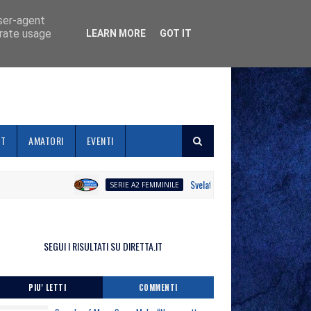
user-agent
erate usage
LEARN MORE
GOT IT
ET
AMATORI
EVENTI
Svelato il calendario la Polisportiva Gal
SERIE A2 FEMMINILE
SEGUI I RISULTATI SU DIRETTA.IT
PIU' LETTI
COMMENTI