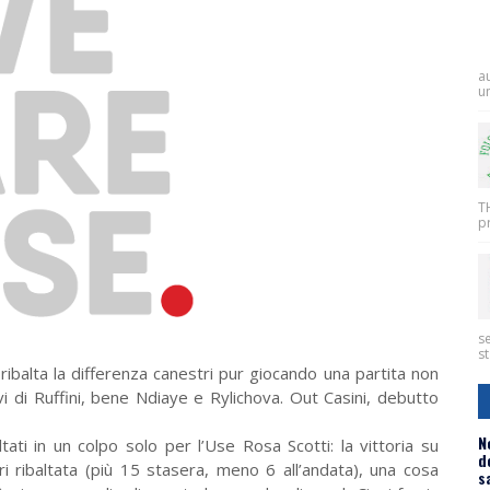
a
un
T
pr
se
st
ibalta la differenza canestri pur giocando una partita non
ivi di Ruffini, bene Ndiaye e Rylichova. Out Casini, debutto
N
ati in un colpo solo per l’Use Rosa Scotti: la vittoria su
d
 ribaltata (più 15 stasera, meno 6 all’andata), una cosa
s