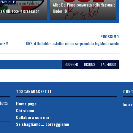
 FEMMINILE
Alice Del Piano convocata nella Nazionale
va Galli, ecco la preseason
Under 18
PROSSIMO
ico BM
DR2, il Gialloblu Castelfiorentino sorprende la big Montevarchi
BLOGGER
DISQUS
FACEBOOK
TOSCANABASKET.IT
CONT
ebutta
Home page
Invia 
Chi siamo
Collabora con noi
Se sbagliamo... correggiamo