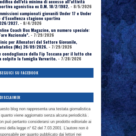
odifica dell’età minima di accesso all’attività
portiva agonistica ex D.M. 18/2/1982.
- 8/5/2026
mmissioni campionati giovanili Under 17 e Under
5 d’Eccellenza stagione sportiva
026/2027.
- 8/4/2026
nline Coach Box Magazine, un numero speciale:
Fare Nazionale”.
- 7/29/2026
linic per Allenatori del Settore Giovanile,
atelica (Mc) 26/09/2026.
- 7/29/2026
e condoglianze della Fip Toscana per il lutto che
a colpito la famiglia Varvarito.
- 7/28/2026
SEGUICI SU FACEBOOK
DISCLAIMER
uesto blog non rappresenta una testata giornalistica
n quanto viene aggiornato senza alcuna periodicità .
n può pertanto considerarsi un prodotto editoriale ai
nsi della legge n° 62 del 7.03.2001. L'autore non è
sponsabile per quanto pubblicato dai lettori nei