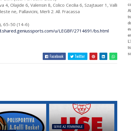
lajide 6, Valensin 8, Colico Cecilia 6, Szajtauer 1, Valli
c
este ne, Pallavicini, Merli 2. All. Fracassa
Al
tr
d
), 65-50 (14-6)
ev
dcd.shared.geniussports.com/u/LEGBF/2714691/bs.html
e
L'
t
s
Facebook
Twitter
SERIE A2 FEMMINILE