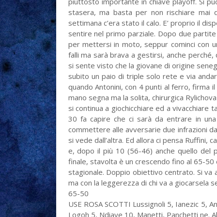
piuttosto importante in chiave playoff. Si pu
stasera, ma basta per non rischiare mai di
settimana c’era stato il calo. E’ proprio il dis
sentire nel primo parziale. Dopo due partite 
per mettersi in moto, seppur cominci con un
falli ma sarà brava a gestirsi, anche perché
si sente visto che la giovane di origine sene
subito un paio di triple solo rete e via andar
quando Antonini, con 4 punti al ferro, firma i
mano segna ma la solita, chirurgica Rylichova 
si continua a giochicchiare ed a vivacchiare 
30 fa capire che ci sarà da entrare in una 
commettere alle avversarie due infrazioni d
si vede dall’altra. Ed allora ci pensa Ruffini, 
e, dopo il più 10 (56-46) anche quello del p
finale, stavolta è un crescendo fino al 65-50 
stagionale. Doppio obiettivo centrato. Si va
ma con la leggerezza di chi va a giocarsela 
65-50
USE ROSA SCOTTI Lussignoli 5, Ianezic 5, Anton
Logoh 5, Ndiaye 10, Manetti, Panchetti ne. All.