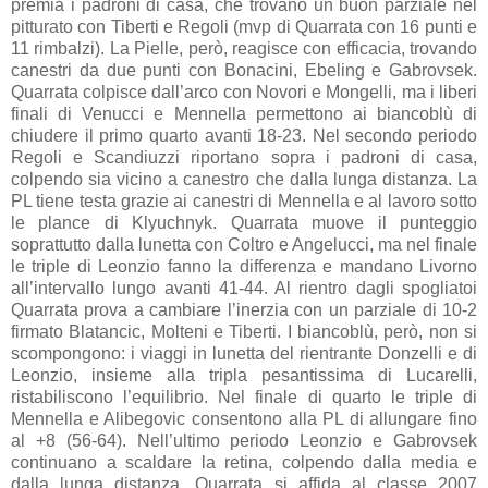
premia i padroni di casa, che trovano un buon parziale nel
pitturato con Tiberti e Regoli (mvp di Quarrata con 16 punti e
11 rimbalzi). La Pielle, però, reagisce con efficacia, trovando
canestri da due punti con Bonacini, Ebeling e Gabrovsek.
Quarrata colpisce dall’arco con Novori e Mongelli, ma i liberi
finali di Venucci e Mennella permettono ai biancoblù di
chiudere il primo quarto avanti 18-23. Nel secondo periodo
Regoli e Scandiuzzi riportano sopra i padroni di casa,
colpendo sia vicino a canestro che dalla lunga distanza. La
PL tiene testa grazie ai canestri di Mennella e al lavoro sotto
le plance di Klyuchnyk. Quarrata muove il punteggio
soprattutto dalla lunetta con Coltro e Angelucci, ma nel finale
le triple di Leonzio fanno la differenza e mandano Livorno
all’intervallo lungo avanti 41-44. Al rientro dagli spogliatoi
Quarrata prova a cambiare l’inerzia con un parziale di 10-2
firmato Blatancic, Molteni e Tiberti. I biancoblù, però, non si
scompongono: i viaggi in lunetta del rientrante Donzelli e di
Leonzio, insieme alla tripla pesantissima di Lucarelli,
ristabiliscono l’equilibrio. Nel finale di quarto le triple di
Mennella e Alibegovic consentono alla PL di allungare fino
al +8 (56-64). Nell’ultimo periodo Leonzio e Gabrovsek
continuano a scaldare la retina, colpendo dalla media e
dalla lunga distanza. Quarrata si affida al classe 2007