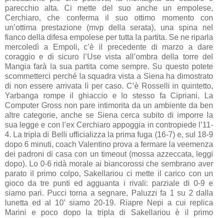
parecchio alta. Ci mette del suo anche un empolese,
Cerchiaro, che conferma il suo ottimo momento con
un’ottima prestazione (mvp della serata), una spina nel
fianco della difesa empolese per tutta la partita. Se ne riparla
mercoledì a Empoli, c’è il precedente di marzo a dare
coraggio e di sicuro l’Use vista all’ombra della torre del
Mangia farà la sua partita come sempre. Su questo potete
scommetterci perché la squadra vista a Siena ha dimostrato
di non essere arrivata lì per caso. C’è Rosselli in quintetto,
Yarbanga rompe il ghiaccio e lo stesso fa Cipriani. La
Computer Gross non pare intimorita da un ambiente da ben
altre categorie, anche se Siena cerca subito di imporre la
sua legge e con l’ex Cerchiaro appoggia in contropiede l’11-
4. La tripla di Belli ufficializza la prima fuga (16-7) e, sul 18-9
dopo 6 minuti, coach Valentino prova a fermare la veemenza
dei padroni di casa con un timeout (mossa azzeccata, leggi
dopo). Lo 0-6 ridà morale ai biancorossi che sembrano aver
parato il primo colpo, Sakellariou ci mette il carico con un
gioco da tre punti ed agguanta i rivali: parziale di 0-9 e
siamo pari. Pucci torna a segnare, Paluzzi fa 1 su 2 dalla
lunetta ed al 10’ siamo 20-19. Riapre Nepi a cui replica
Marini e poco dopo la tripla di Sakellariou è il primo