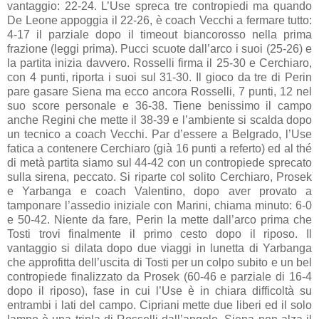
vantaggio: 22-24. L’Use spreca tre contropiedi ma quando
De Leone appoggia il 22-26, è coach Vecchi a fermare tutto:
4-17 il parziale dopo il timeout biancorosso nella prima
frazione (leggi prima). Pucci scuote dall’arco i suoi (25-26) e
la partita inizia davvero. Rosselli firma il 25-30 e Cerchiaro,
con 4 punti, riporta i suoi sul 31-30. Il gioco da tre di Perin
pare gasare Siena ma ecco ancora Rosselli, 7 punti, 12 nel
suo score personale e 36-38. Tiene benissimo il campo
anche Regini che mette il 38-39 e l’ambiente si scalda dopo
un tecnico a coach Vecchi. Par d’essere a Belgrado, l’Use
fatica a contenere Cerchiaro (già 16 punti a referto) ed al thé
di metà partita siamo sul 44-42 con un contropiede sprecato
sulla sirena, peccato. Si riparte col solito Cerchiaro, Prosek
e Yarbanga e coach Valentino, dopo aver provato a
tamponare l’assedio iniziale con Marini, chiama minuto: 6-0
e 50-42. Niente da fare, Perin la mette dall’arco prima che
Tosti trovi finalmente il primo cesto dopo il riposo. Il
vantaggio si dilata dopo due viaggi in lunetta di Yarbanga
che approfitta dell’uscita di Tosti per un colpo subito e un bel
contropiede finalizzato da Prosek (60-46 e parziale di 16-4
dopo il riposo), fase in cui l’Use è in chiara difficoltà su
entrambi i lati del campo. Cipriani mette due liberi ed il solo