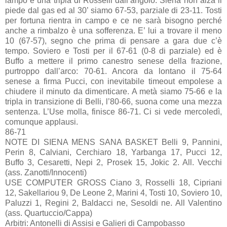
lampo è una tripla di Rosselli dall’angolo. Siena non alza il
piede dal gas ed al 30’ siamo 67-53, parziale di 23-11. Tosti
per fortuna rientra in campo e ce ne sarà bisogno perché
anche a rimbalzo è una sofferenza. E’ lui a trovare il meno
10 (67-57), segno che prima di pensare a gara due c’è
tempo. Soviero e Tosti per il 67-61 (0-8 di parziale) ed è
Buffo a mettere il primo canestro senese della frazione,
purtroppo dall’arco: 70-61. Ancora da lontano il 75-64
senese a firma Pucci, con inevitabile timeout empolese a
chiudere il minuto da dimenticare. A metà siamo 75-66 e la
tripla in transizione di Belli, l’80-66, suona come una mezza
sentenza. L’Use molla, finisce 86-71. Ci si vede mercoledì,
comunque applausi.
86-71
NOTE DI SIENA MENS SANA BASKET Belli 9, Pannini,
Perin 8, Calviani, Cerchiaro 18, Yarbanga 17, Pucci 12,
Buffo 3, Cesaretti, Nepi 2, Prosek 15, Jokic 2. All. Vecchi
(ass. Zanotti/Innocenti)
USE COMPUTER GROSS Ciano 3, Rosselli 18, Cipriani
12, Sakellariou 9, De Leone 2, Marini 4, Tosti 10, Soviero 10,
Paluzzi 1, Regini 2, Baldacci ne, Sesoldi ne. All Valentino
(ass. Quartuccio/Cappa)
Arbitri: Antonelli di Assisi e Galieri di Campobasso