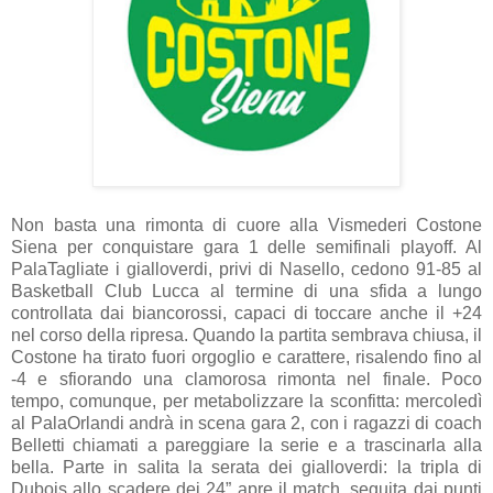
Non basta una rimonta di cuore alla Vismederi Costone
Siena per conquistare gara 1 delle semifinali playoff. Al
PalaTagliate i gialloverdi, privi di Nasello, cedono 91-85 al
Basketball Club Lucca al termine di una sfida a lungo
controllata dai biancorossi, capaci di toccare anche il +24
nel corso della ripresa. Quando la partita sembrava chiusa, il
Costone ha tirato fuori orgoglio e carattere, risalendo fino al
-4 e sfiorando una clamorosa rimonta nel finale. Poco
tempo, comunque, per metabolizzare la sconfitta: mercoledì
al PalaOrlandi andrà in scena gara 2, con i ragazzi di coach
Belletti chiamati a pareggiare la serie e a trascinarla alla
bella. Parte in salita la serata dei gialloverdi: la tripla di
Dubois allo scadere dei 24” apre il match, seguita dai punti