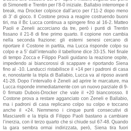
di Simonetti e Trentin per l’8-0 iniziale. Ballabio interrompe il
break, ma Drocker colpisce dall’arco per l’11-2 dopo meno
di 3’ di gioco. Il Costone prova a reagire costruendo buoni
tiri, ma il Bc Lucca continua a spingere fino al 16-2. Matteo
Paoli e Zeneli accorciano da tre, però i punti di Trentin
fissano il 21-8 di fine primo quarto. Il copione non cambia
nella seconda frazione: gli esterni senesi cercano di
riportare il Costone in partita, ma Lucca risponde colpo su
colpo e a 5’ dall’intervallo il tabellone dice 33-15. Nel finale
di tempo Zocca e Filippo Paoli guidano la reazione ospite,
impedendo ai biancorossi di scappare e riportando Siena
fino al -10. Landucci ristabilisce il +14 per i padroni di casa
e, nonostante la tripla di Ballabio, Lucca va al riposo avanti
41-28. Dopo l’intervallo è Zeneli ad aprire le marcature, ma
Lucca risponde immediatamente con un nuovo parziale di 9-
0 firmato Dubois-Drocker che vale il +20 biancorosso. Il
Costone prova a restare agganciato con Zeneli e Ballabio,
ma i padroni di casa replicano colpo su colpo e toccano
anche il +24. Nemmeno i cinque punti consecutivi di
Masciarelli e la tripla di Filippo Paoli bastano a cambiare
l’inerzia, con il terzo quarto che si chiude sul 67-48. Quando
la gara sembra ormai indirizzata, però, Siena tira fuori