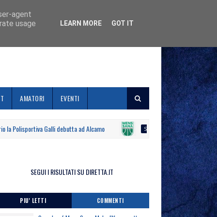
user-agent
erate usage
LEARN MORE
GOT IT
ET
AMATORI
EVENTI
Polisportiva Galli debutta ad Alcamo
Le dichiarazio
SERIE B NAZIONALE
SEGUI I RISULTATI SU DIRETTA.IT
PIU' LETTI
COMMENTI