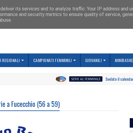
IAMO
eliver its services and to analyze traffic. Your IP address and 
ormance and security metrics to ensure quality of service, gen
abuse.
 REGIONALI
CAMPIONATI FEMMINILI
GIOVANILI
MINIBASK
Svelato il calendario la 
SERIE A2 FEMMINILE
erie a Fucecchio (56 a 59)