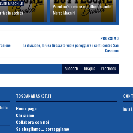
ILVER MASCHILE
Valentina’s, rimane in giallonero anche
rrivo in società
Marco Magnini
PROSSIMO
trazione
1a divisione, la Gea Grosseto vuole pareggiare i conti contro San
Casciano
BLOGGER
DISQUS
FACEBOOK
TOSCANABASKET.IT
CONT
ebutta
Home page
Invia 
Chi siamo
Collabora con noi
Se sbagliamo... correggiamo