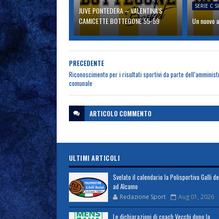
SERIE C S
JUVE PONTEDERA – VALENTINA’S
CAMICETTE BOTTEGONE 55-59
Un nuovo a
PRECEDENTE
Riconoscimento per i risultati sportivi da parte dell’amminis
comunale
ARTICOLO
COMMENTO
ULTIMI ARTICOLI
Svelato il calendario la Polisportiva Galli d
ad Alcamo
Redazione Sport
Aug 01, 2026
Le dichiarazioni di coach Vecchi dopo la