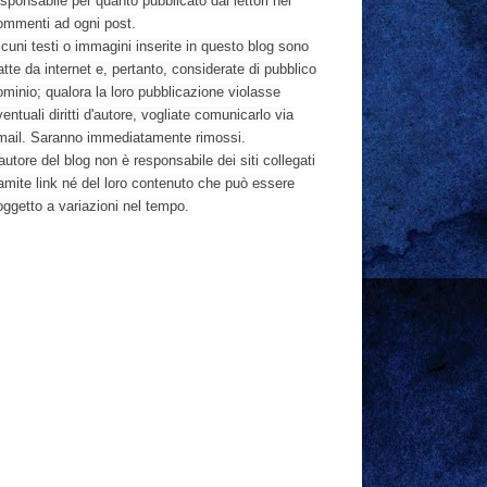
sponsabile per quanto pubblicato dai lettori nei
ommenti ad ogni post.
cuni testi o immagini inserite in questo blog sono
atte da internet e, pertanto, considerate di pubblico
ominio; qualora la loro pubblicazione violasse
entuali diritti d'autore, vogliate comunicarlo via
mail. Saranno immediatamente rimossi.
autore del blog non è responsabile dei siti collegati
ramite link né del loro contenuto che può essere
oggetto a variazioni nel tempo.