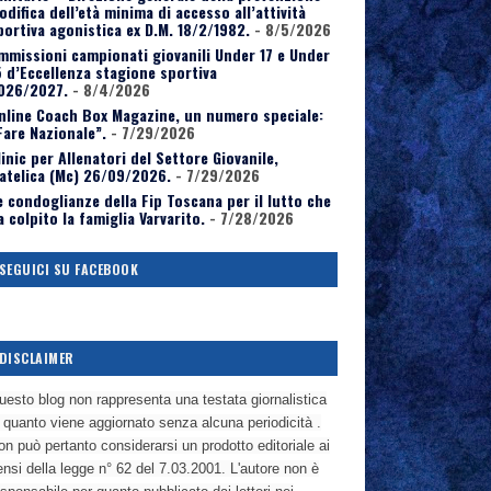
odifica dell’età minima di accesso all’attività
portiva agonistica ex D.M. 18/2/1982.
- 8/5/2026
mmissioni campionati giovanili Under 17 e Under
5 d’Eccellenza stagione sportiva
026/2027.
- 8/4/2026
nline Coach Box Magazine, un numero speciale:
Fare Nazionale”.
- 7/29/2026
linic per Allenatori del Settore Giovanile,
atelica (Mc) 26/09/2026.
- 7/29/2026
e condoglianze della Fip Toscana per il lutto che
a colpito la famiglia Varvarito.
- 7/28/2026
SEGUICI SU FACEBOOK
DISCLAIMER
uesto blog non rappresenta una testata giornalistica
n quanto viene aggiornato senza alcuna periodicità .
n può pertanto considerarsi un prodotto editoriale ai
nsi della legge n° 62 del 7.03.2001. L'autore non è