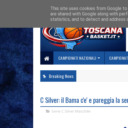
HOME
CHI SIAMO
COLLABORA CON NOI
SE SBAGLIAMO... CORREGG
This site uses cookies from Google to d
are shared with Google along with perf
statistics, and to detect and address 
CAMPIONATI NAZIONALI
CAMPIONATI
Breaking News
C Silver: il Bama c'e' e pareggia la s
Serie C Silver Maschile