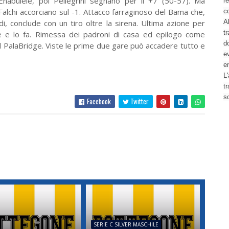
i Enabulele, poi Pellegrini segnano per il +7 (50-57). Ma
re
Falchi accorciano sul -1. Attacco farraginoso del Bama che,
c
di, conclude con un tiro oltre la sirena. Ultima azione per
Al
tr
e e lo fa. Rimessa dei padroni di casa ed epilogo come
d
 al PalaBridge. Viste le prime due gare può accadere tutto e
ev
e
L'
t
s
Facebook
Twitter
SERIE C SILVER MASCHILE