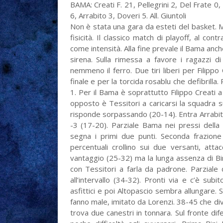
BAMA: Creati F. 21, Pellegrini 2, Del Frate 0, 
6, Arrabito 3, Doveri 5. All. Giuntoli
Non è stata una gara da esteti del basket. M
fisicità. Il classico match di playoff, al co
come intensità. Alla fine prevale il Bama anch
sirena. Sulla rimessa a favore i ragazzi d
nemmeno il ferro. Due tiri liberi per Filipp
finale e per la torcida rosablu che defibrilla.
1. Per il Bama è soprattutto Filippo Creati a
opposto è Tessitori a caricarsi la squadra su
risponde sorpassando (20-14). Entra Arrabito, 
-3 (17-20). Parziale Bama nei pressi della
segna i primi due punti. Seconda frazione
percentuali crollino sui due versanti, att
vantaggio (25-32) ma la lunga assenza di Bi
con Tessitori a farla da padrone. Parziale 
all’intervallo (34-32). Pronti via e c’è sub
asfittici e poi Altopascio sembra allungare.
fanno male, imitato da Lorenzi. 38-45 che div
trova due canestri in tonnara. Sul fronte d