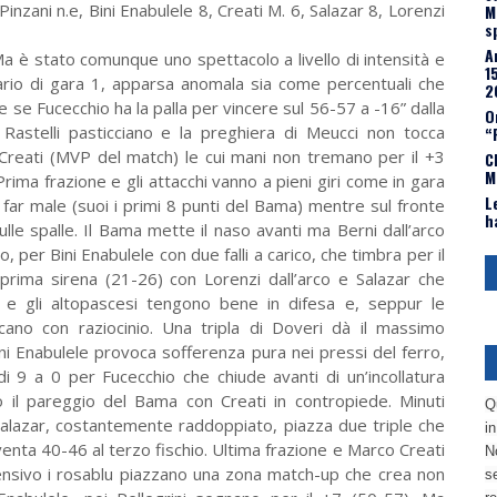
Pinzani n.e, Bini Enabulele 8, Creati M. 6, Salazar 8, Lorenzi
M
s
A
a è stato comunque uno spettacolo a livello di intensità e
1
ntrario di gara 1, apparsa anomala sia come percentuali che
2
e se Fucecchio ha la palla per vincere sul 56-57 a -16” dalla
O
i Rastelli pasticciano e la preghiera di Meucci non tocca
“
o Creati (MVP del match) le cui mani non tremano per il +3
C
M
 Prima frazione e gli attacchi vanno a pieni giri come in gara
L
 far male (suoi i primi 8 punti del Bama) mentre sul fronte
h
lle spalle. Il Bama mette il naso avanti ma Berni dall’arco
per Bini Enabulele con due falli a carico, che timbra per il
 prima sirena (21-26) con Lorenzi dall’arco e Salazar che
 e gli altopascesi tengono bene in difesa e, seppur le
accano con raziocinio. Una tripla di Doveri dà il massimo
ni Enabulele provoca sofferenza pura nei pressi del ferro,
di 9 a 0 per Fucecchio che chiude avanti di un’incollatura
ito il pareggio del Bama con Creati in contropiede. Minuti
Q
 Salazar, costantemente raddoppiato, piazza due triple che
i
enta 40-46 al terzo fischio. Ultima frazione e Marco Creati
No
ifensivo i rosablu piazzano una zona match-up che crea non
se