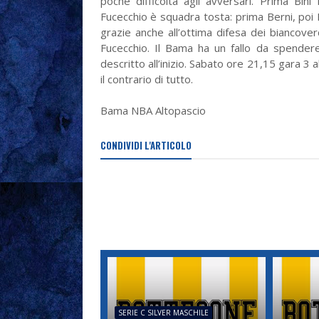
poche difficoltà agli avversari. Prima Bin
Fucecchio è squadra tosta: prima Berni, poi 
grazie anche all’ottima difesa dei biancover
Fucecchio. Il Bama ha un fallo da spender
descritto all’inizio. Sabato ore 21,15 gara 3
il contrario di tutto.
Bama NBA Altopascio
CONDIVIDI L'ARTICOLO
SERIE C SILVER MASCHILE