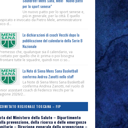
Soundreef Mens Sana, Mele: “Nuovo patto
per lo sport senese”
Un nuovo patto per lo sport senese e,
più in generale, per la città. È quello
uspicato e invocato da Pietro Mele, amministratore
ico d...
Le dichiarazioni di coach Vecchi dopo la
pubblicazione del calendario della Serie B
Nazionale
Premesso che, qualunque sia il calendario, va
ccettato per quello che è: prima o poi bisogna
frontare tutte le squadre, quindi non ci so...
La Note di Siena Mens Sana Basketball
conferma Andrea Zanotti nello staff
La Note di Siena Mens Sana Basketball
conferma Andrea Zanotti, nel ruolo di
nior assistant coach di Federico Vecchi per la
agione 2026/2...
COMITATO REGIONALE TOSCANA – FIP
ota del Ministero della Salute – Dipartimento
ella prevenzione, della ricerca e delle emergenze
anitarie – Direzione generale della prevenzione –