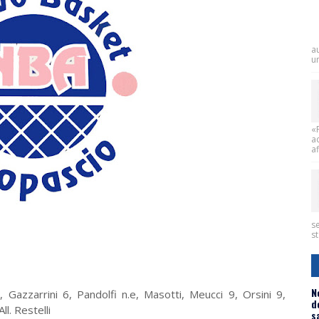
a
un
«
a
af
se
st
N
 Gazzarrini 6, Pandolfi n.e, Masotti, Meucci 9, Orsini 9,
d
ll. Restelli
s