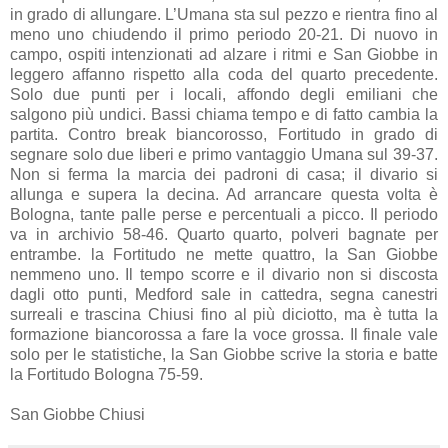
in grado di allungare. L’Umana sta sul pezzo e rientra fino al
meno uno chiudendo il primo periodo 20-21. Di nuovo in
campo, ospiti intenzionati ad alzare i ritmi e San Giobbe in
leggero affanno rispetto alla coda del quarto precedente.
Solo due punti per i locali, affondo degli emiliani che
salgono più undici. Bassi chiama tempo e di fatto cambia la
partita. Contro break biancorosso, Fortitudo in grado di
segnare solo due liberi e primo vantaggio Umana sul 39-37.
Non si ferma la marcia dei padroni di casa; il divario si
allunga e supera la decina. Ad arrancare questa volta è
Bologna, tante palle perse e percentuali a picco. Il periodo
va in archivio 58-46. Quarto quarto, polveri bagnate per
entrambe. la Fortitudo ne mette quattro, la San Giobbe
nemmeno uno. Il tempo scorre e il divario non si discosta
dagli otto punti, Medford sale in cattedra, segna canestri
surreali e trascina Chiusi fino al più diciotto, ma è tutta la
formazione biancorossa a fare la voce grossa. Il finale vale
solo per le statistiche, la San Giobbe scrive la storia e batte
la Fortitudo Bologna 75-59.
San Giobbe Chiusi